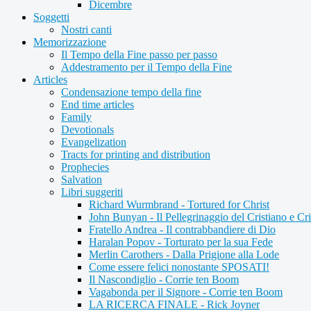
Dicembre
Soggetti
Nostri canti
Memorizzazione
Il Tempo della Fine passo per passo
Addestramento per il Tempo della Fine
Articles
Condensazione tempo della fine
End time articles
Family
Devotionals
Evangelization
Tracts for printing and distribution
Prophecies
Salvation
Libri suggeriti
Richard Wurmbrand - Tortured for Christ
John Bunyan - Il Pellegrinaggio del Cristiano e Cri
Fratello Andrea - Il contrabbandiere di Dio
Haralan Popov - Torturato per la sua Fede
Merlin Carothers - Dalla Prigione alla Lode
Come essere felici nonostante SPOSATI!
Il Nascondiglio - Corrie ten Boom
Vagabonda per il Signore - Corrie ten Boom
LA RICERCA FINALE - Rick Joyner