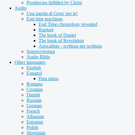
Prophecies fulfilled by Christ
Audio
Una parola di Gesu' per te!
End time teachings
End Time chronology revealed
Rapture
The book of Daniel
The book of Revelation
Apocalisse - scrittura per scrittura
Sopravvivenza
Audio Bible
Other languages
English
Espanol
Para ninos
Romana
Croatian
Danish
Russian
German
French
Albanian
Estonian
Polish
Slovenian