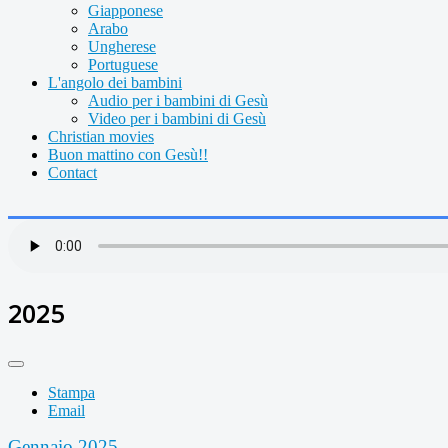
Giapponese
Arabo
Ungherese
Portuguese
L'angolo dei bambini
Audio per i bambini di Gesù
Video per i bambini di Gesù
Christian movies
Buon mattino con Gesù!!
Contact
2025
Stampa
Email
Gennaio 2025