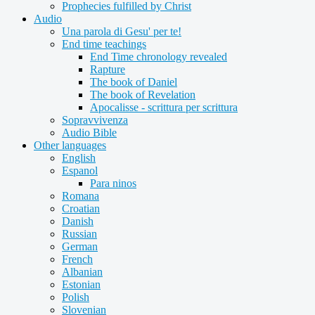
Prophecies fulfilled by Christ
Audio
Una parola di Gesu' per te!
End time teachings
End Time chronology revealed
Rapture
The book of Daniel
The book of Revelation
Apocalisse - scrittura per scrittura
Sopravvivenza
Audio Bible
Other languages
English
Espanol
Para ninos
Romana
Croatian
Danish
Russian
German
French
Albanian
Estonian
Polish
Slovenian