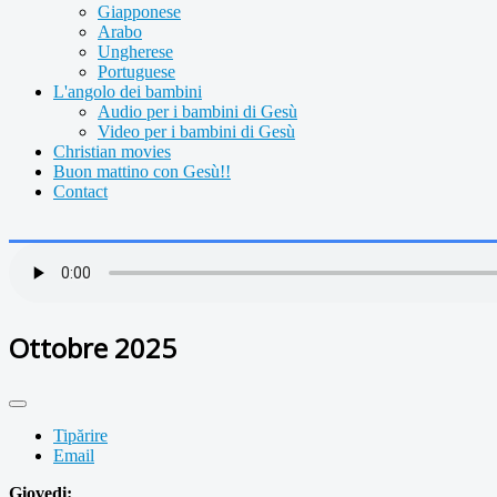
Giapponese
Arabo
Ungherese
Portuguese
L'angolo dei bambini
Audio per i bambini di Gesù
Video per i bambini di Gesù
Christian movies
Buon mattino con Gesù!!
Contact
Ottobre 2025
Tipărire
Email
Giovedi: