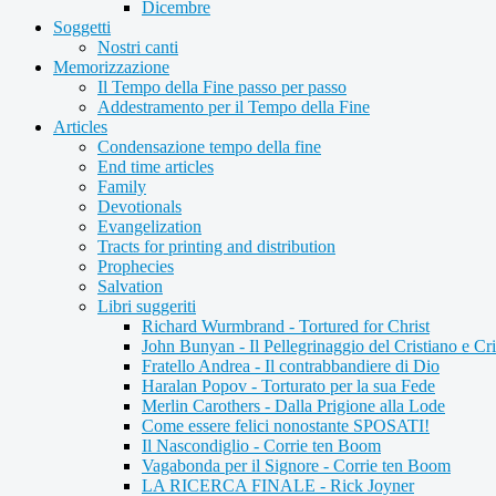
Dicembre
Soggetti
Nostri canti
Memorizzazione
Il Tempo della Fine passo per passo
Addestramento per il Tempo della Fine
Articles
Condensazione tempo della fine
End time articles
Family
Devotionals
Evangelization
Tracts for printing and distribution
Prophecies
Salvation
Libri suggeriti
Richard Wurmbrand - Tortured for Christ
John Bunyan - Il Pellegrinaggio del Cristiano e Cri
Fratello Andrea - Il contrabbandiere di Dio
Haralan Popov - Torturato per la sua Fede
Merlin Carothers - Dalla Prigione alla Lode
Come essere felici nonostante SPOSATI!
Il Nascondiglio - Corrie ten Boom
Vagabonda per il Signore - Corrie ten Boom
LA RICERCA FINALE - Rick Joyner