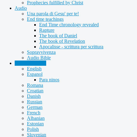
Prophecies fulfilled by Christ
Audio
Una parola di Gesu' per te!
End time teachings
End Time chronology revealed
Rapture
The book of Daniel
The book of Revelation
Apocalisse - scrittura per scrittura
Sopravvivenza
Audio Bible
Other languages
English
Espanol
Para ninos
Romana
Croatian
Danish
Russian
German
French
Albanian
Estonian
Polish
Slovenian