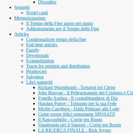
Dicembre
Soggetti
Nostri canti
Memorizzazione
Il Tempo della Fine passo per passo
Addestramento per il Tempo della Fine
Articles
Condensazione tempo della fine
End time articles
Family
Devotionals
Evangelization
Tracts for printing and distribution
Prophecies
Salvation
Libri suggeriti
Richard Wurmbrand - Tortured for Christ
John Bunyan - Il Pellegrinaggio del Cristiano e Cri
Fratello Andrea - Il contrabbandiere di Dio
Haralan Popov - Torturato per la sua Fede
Merlin Carothers - Dalla Prigione alla Lode
Come essere felici nonostante SPOSATI!
Il Nascondiglio - Corrie ten Boom
Vagabonda per il Signore - Corrie ten Boom
LA RICERCA FINALE - Rick Joyner