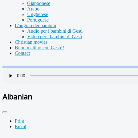
Giapponese
Arabo
Ungherese
Portuguese
L'angolo dei bambini
Audio per i bambini di Gesù
Video per i bambini di Gesù
Christian movies
Buon mattino con Gesù!!
Contact
Albanian
Print
Email