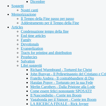
Dicembre
Soggetti
Nostri canti
Memorizzazione
Il Tempo della Fine passo per passo
Addestramento per il Tempo della Fine
Articles
Condensazione tempo della fine
End time articles
Family
Devotionals
Evangelization
Tracts for printing and distribution
Prophecies
Salvation
Libri suggeriti
Richard Wurmbrand - Tortured for Christ
John Bunyan - Il Pellegrinaggio del Cristiano e Cri
Fratello Andrea - Il contrabbandiere di Dio
Haralan Popov - Torturato per la sua Fede
Merlin Carothers - Dalla Prigione alla Lode
Come essere felici nonostante SPOSATI!
Il Nascondiglio - Corrie ten Boom
Vagabonda per il Signore - Corrie ten Boom
LA RICERCA FINALE - Rick Joyner