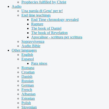
Prophecies fulfilled by Christ
Audio
Una parola di Gesu' per te!
End time teachings
End Time chronology revealed
Rapture
The book of Daniel
The book of Revelation
Apocalisse - scrittura per scrittura
Sopravvivenza
Audio Bible
Other languages
English
Espanol
Para ninos
Romana
Croatian
Danish
Russian
German
French
Albanian
Estonian
Polish
Slovenian