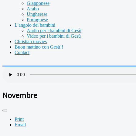
Giapponese
Arabo
Ungherese
Portuguese
L'angolo dei bambini
Audio per i bambini di Gesù
Video per i bambini di Gesù
Christian movies
Buon mattino con Gesù!!
Contact
Novembre
Print
Email