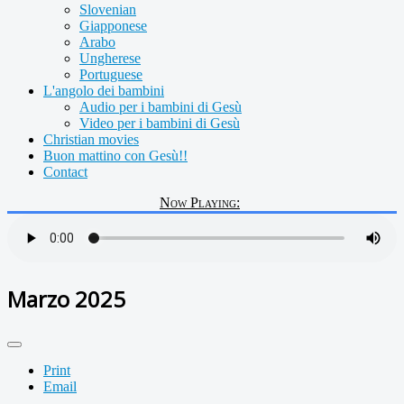
Slovenian
Giapponese
Arabo
Ungherese
Portuguese
L'angolo dei bambini
Audio per i bambini di Gesù
Video per i bambini di Gesù
Christian movies
Buon mattino con Gesù!!
Contact
Now Playing:
Marzo 2025
Print
Email