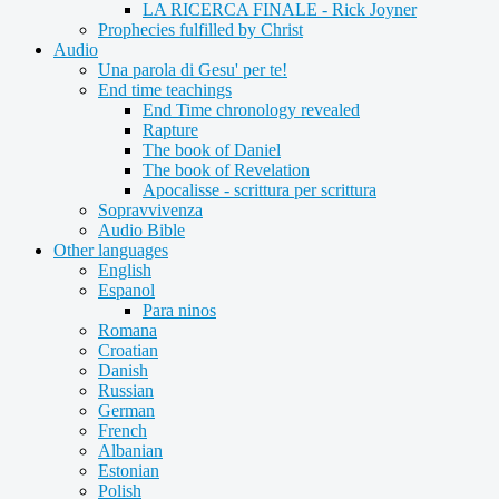
LA RICERCA FINALE - Rick Joyner
Prophecies fulfilled by Christ
Audio
Una parola di Gesu' per te!
End time teachings
End Time chronology revealed
Rapture
The book of Daniel
The book of Revelation
Apocalisse - scrittura per scrittura
Sopravvivenza
Audio Bible
Other languages
English
Espanol
Para ninos
Romana
Croatian
Danish
Russian
German
French
Albanian
Estonian
Polish