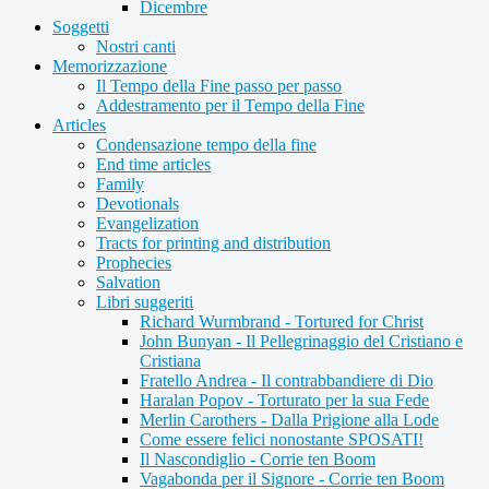
Dicembre
Soggetti
Nostri canti
Memorizzazione
Il Tempo della Fine passo per passo
Addestramento per il Tempo della Fine
Articles
Condensazione tempo della fine
End time articles
Family
Devotionals
Evangelization
Tracts for printing and distribution
Prophecies
Salvation
Libri suggeriti
Richard Wurmbrand - Tortured for Christ
John Bunyan - Il Pellegrinaggio del Cristiano e
Cristiana
Fratello Andrea - Il contrabbandiere di Dio
Haralan Popov - Torturato per la sua Fede
Merlin Carothers - Dalla Prigione alla Lode
Come essere felici nonostante SPOSATI!
Il Nascondiglio - Corrie ten Boom
Vagabonda per il Signore - Corrie ten Boom