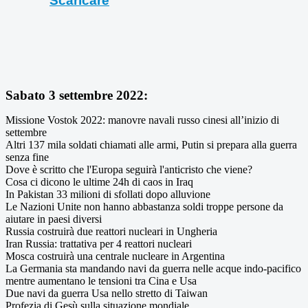
Scaricare
Sabato 3 settembre 2022:
Missione Vostok 2022: manovre navali russo cinesi all’inizio di
settembre
Altri 137 mila soldati chiamati alle armi, Putin si prepara alla guerra
senza fine
Dove è scritto che l'Europa seguirà l'anticristo che viene?
Cosa ci dicono le ultime 24h di caos in Iraq
In Pakistan 33 milioni di sfollati dopo alluvione
Le Nazioni Unite non hanno abbastanza soldi troppe persone da
aiutare in paesi diversi
Russia costruirà due reattori nucleari in Ungheria
Iran Russia: trattativa per 4 reattori nucleari
Mosca costruirà una centrale nucleare in Argentina
La Germania sta mandando navi da guerra nelle acque indo-pacifico
mentre aumentano le tensioni tra Cina e Usa
Due navi da guerra Usa nello stretto di Taiwan
Profezia di Gesù sulla situazione mondiale