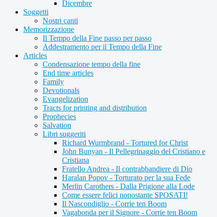
Dicembre
Soggetti
Nostri canti
Memorizzazione
Il Tempo della Fine passo per passo
Addestramento per il Tempo della Fine
Articles
Condensazione tempo della fine
End time articles
Family
Devotionals
Evangelization
Tracts for printing and distribution
Prophecies
Salvation
Libri suggeriti
Richard Wurmbrand - Tortured for Christ
John Bunyan - Il Pellegrinaggio del Cristiano e
Cristiana
Fratello Andrea - Il contrabbandiere di Dio
Haralan Popov - Torturato per la sua Fede
Merlin Carothers - Dalla Prigione alla Lode
Come essere felici nonostante SPOSATI!
Il Nascondiglio - Corrie ten Boom
Vagabonda per il Signore - Corrie ten Boom