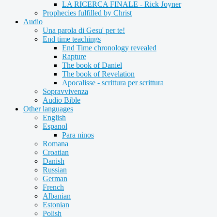
LA RICERCA FINALE - Rick Joyner
Prophecies fulfilled by Christ
Audio
Una parola di Gesu' per te!
End time teachings
End Time chronology revealed
Rapture
The book of Daniel
The book of Revelation
Apocalisse - scrittura per scrittura
Sopravvivenza
Audio Bible
Other languages
English
Espanol
Para ninos
Romana
Croatian
Danish
Russian
German
French
Albanian
Estonian
Polish