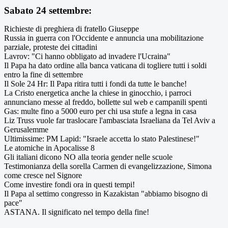
Sabato 24 settembre:
Richieste di preghiera di fratello Giuseppe
Russia in guerra con l'Occidente e annuncia una mobilitazione
parziale, proteste dei cittadini
Lavrov: "Ci hanno obbligato ad invadere l'Ucraina"
Il Papa ha dato ordine alla banca vaticana di togliere tutti i soldi
entro la fine di settembre
Il Sole 24 Hr: Il Papa ritira tutti i fondi da tutte le banche!
La Cristo energetica anche la chiese in ginocchio, i parroci
annunciano messe al freddo, bollette sul web e campanili spenti
Gas: multe fino a 5000 euro per chi usa stufe a legna in casa
Liz Truss vuole far traslocare l'ambasciata Israeliana da Tel Aviv a
Gerusalemme
Ultimissime: PM Lapid: "Israele accetta lo stato Palestinese!"
Le atomiche in Apocalisse 8
Gli italiani dicono NO alla teoria gender nelle scuole
Testimonianza della sorella Carmen di evangelizzazione, Simona
come cresce nel Signore
Come investire fondi ora in questi tempi!
Il Papa al settimo congresso in Kazakistan "abbiamo bisogno di
pace"
ASTANA. Il significato nel tempo della fine!