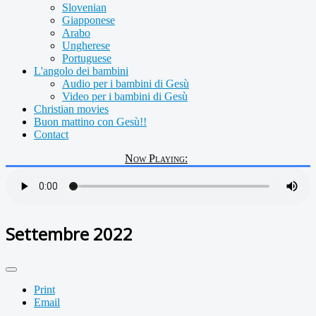
Slovenian
Giapponese
Arabo
Ungherese
Portuguese
L'angolo dei bambini
Audio per i bambini di Gesù
Video per i bambini di Gesù
Christian movies
Buon mattino con Gesù!!
Contact
Now Playing:
Settembre 2022
Print
Email