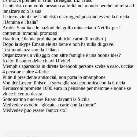
La nuova premier di Gran Bretagna, Liz Truss
L'anticristo non vuole nessuna autorità nel mondo perché lui mira ad
innalzare solo la sua
Le tre nazioni che l'anticristo distruggerà possono essere la Grecia,
l'Ucraina e l'Italia?
Arabia Saudita e le nazioni del golfo minacciano Netflix per i
contenuti immorali promossi
Haarlem, Olanda proibita pubblicità carne (il motivo!)
Dopo la skype Emanuele sta bene e non ha nulla di grave!
Testimonianza sorella Liliana
Organizzare un villaggio con altre famiglie è una buona idea?
Kelly: Il sogno delle chiavi Divine!
Memphis sparatoria in diretta facebook persone scelte a caso, uccise
4 persone e altre 4 ferite
Putin il presidente antisocial, non porta lo smartphone
Von der Leyen: finisce la sorveglianza economica con la Grecia
Berlusconi promette 1000 euro in pensione per mamme e nonne se
vince il centro destra
Sottomarino nucleare Russo davanti la Sicilia
Medvedev avverte "giocate a carte con la morte"
Medvedev può essere l'anticristo?