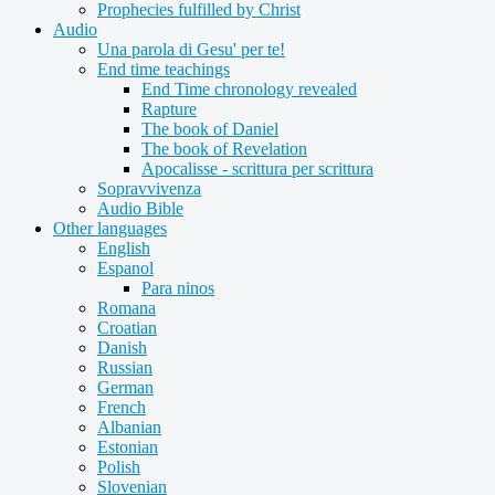
Prophecies fulfilled by Christ
Audio
Una parola di Gesu' per te!
End time teachings
End Time chronology revealed
Rapture
The book of Daniel
The book of Revelation
Apocalisse - scrittura per scrittura
Sopravvivenza
Audio Bible
Other languages
English
Espanol
Para ninos
Romana
Croatian
Danish
Russian
German
French
Albanian
Estonian
Polish
Slovenian