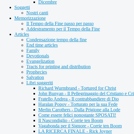
Dicembre
Soggetti
Nostri canti
Memorizzazione
Il Tempo della Fine passo per passo
Addestramento per il Tempo della Fine
Articles
Condensazione tempo della fine
End time articles
Family
Devotionals
Evangelization
Tracts for printing and distribution
Prophecies
Salvation
Libri suggeriti
Richard Wurmbrand - Tortured for Christ
John Bunyan - Il Pellegrinaggio del Cristiano e Cri
Fratello Andrea - Il contrabbandiere di Dio
Haralan Popov - Torturato per la sua Fede
Merlin Carothers - Dalla Prigione alla Lode
Come essere felici nonostante SPOSATI!
Il Nascondiglio - Corrie ten Boom
Vagabonda per il Signore - Corrie ten Boom
LA RICERCA FINALE - Rick Joyner