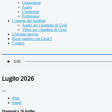
Giapponese
Arabo
Ungherese
Portuguese
L'angolo dei bambini
Audio per i bambini di Gesù
Video per i bambini di Gesù
Christian movies
Buon mattino con Gesù!!
Contact
Luglio 2026
Print
Email
Domenica 26 luglio: