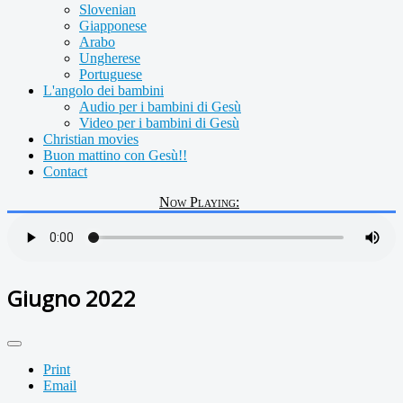
Slovenian
Giapponese
Arabo
Ungherese
Portuguese
L'angolo dei bambini
Audio per i bambini di Gesù
Video per i bambini di Gesù
Christian movies
Buon mattino con Gesù!!
Contact
Now Playing:
Giugno 2022
Print
Email