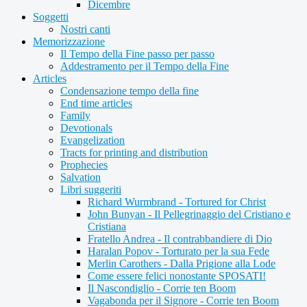
Dicembre
Soggetti
Nostri canti
Memorizzazione
Il Tempo della Fine passo per passo
Addestramento per il Tempo della Fine
Articles
Condensazione tempo della fine
End time articles
Family
Devotionals
Evangelization
Tracts for printing and distribution
Prophecies
Salvation
Libri suggeriti
Richard Wurmbrand - Tortured for Christ
John Bunyan - Il Pellegrinaggio del Cristiano e
Cristiana
Fratello Andrea - Il contrabbandiere di Dio
Haralan Popov - Torturato per la sua Fede
Merlin Carothers - Dalla Prigione alla Lode
Come essere felici nonostante SPOSATI!
Il Nascondiglio - Corrie ten Boom
Vagabonda per il Signore - Corrie ten Boom