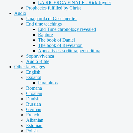
LA RICERCA FINALE - Rick Joyner
Prophecies fulfilled by Christ
Audio
Una parola di Gesu' per te!
End time teachings
End Time chronology revealed
Rapture
The book of Daniel
The book of Revelation
Apocalisse - scrittura per scrittura
Sopravvivenza
Audio Bible
Other languages
English
Espanol
Para ninos
Romana
Croatian
Danish
Russian
German
French
Albanian
Estonian
Polish