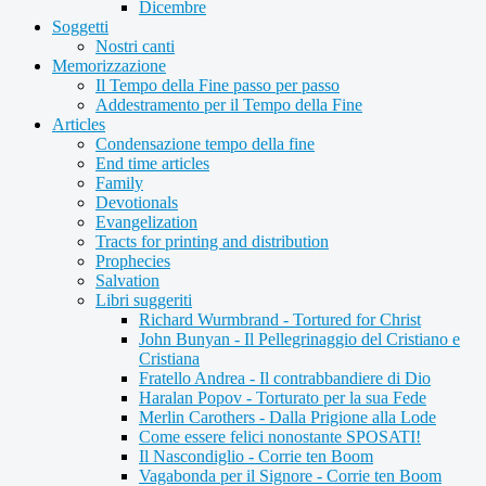
Dicembre
Soggetti
Nostri canti
Memorizzazione
Il Tempo della Fine passo per passo
Addestramento per il Tempo della Fine
Articles
Condensazione tempo della fine
End time articles
Family
Devotionals
Evangelization
Tracts for printing and distribution
Prophecies
Salvation
Libri suggeriti
Richard Wurmbrand - Tortured for Christ
John Bunyan - Il Pellegrinaggio del Cristiano e
Cristiana
Fratello Andrea - Il contrabbandiere di Dio
Haralan Popov - Torturato per la sua Fede
Merlin Carothers - Dalla Prigione alla Lode
Come essere felici nonostante SPOSATI!
Il Nascondiglio - Corrie ten Boom
Vagabonda per il Signore - Corrie ten Boom