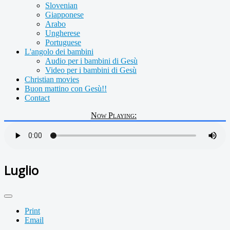
Slovenian
Giapponese
Arabo
Ungherese
Portuguese
L'angolo dei bambini
Audio per i bambini di Gesù
Video per i bambini di Gesù
Christian movies
Buon mattino con Gesù!!
Contact
Now Playing:
Luglio
Print
Email