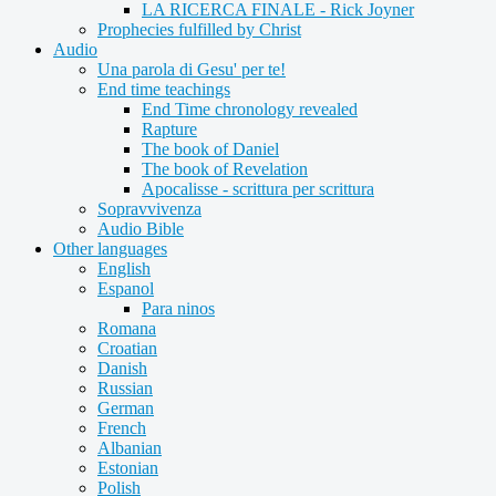
LA RICERCA FINALE - Rick Joyner
Prophecies fulfilled by Christ
Audio
Una parola di Gesu' per te!
End time teachings
End Time chronology revealed
Rapture
The book of Daniel
The book of Revelation
Apocalisse - scrittura per scrittura
Sopravvivenza
Audio Bible
Other languages
English
Espanol
Para ninos
Romana
Croatian
Danish
Russian
German
French
Albanian
Estonian
Polish