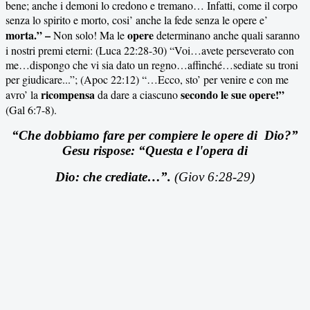
bene; anche i demoni lo credono e tremano… Infatti, come il corpo
senza lo spirito e morto, cosi’ anche la fede senza le opere e’
morta.” –
opere
Non solo! Ma le
determinano anche quali saranno
i nostri premi eterni: (Luca 22:28-30) “Voi…avete perseverato con
me…dispongo che vi sia dato un regno…affinché…sediate su troni
per giudicare...”;
(Apoc 22:12) “…Ecco, sto’ per venire e con me
ricompensa
secondo le sue opere!”
avro’ la
da dare a ciascuno
(Gal 6:7-8).
“Che dobbiamo fare per compiere le opere di
Dio?”
Gesu rispose: “Questa e l'opera di
Dio: che crediate…”.
(Giov 6:28-29)