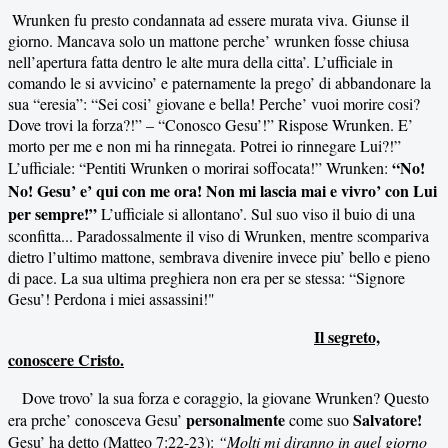
Wrunken fu presto condannata ad essere murata viva. Giunse il
giorno. Mancava solo un mattone perche’ wrunken fosse chiusa
nell’apertura fatta dentro le alte mura della citta’. L’ufficiale in
comando le si avvicino’ e paternamente la prego’ di abbandonare la
sua “eresia”: “Sei cosi’ giovane e bella! Perche’ vuoi morire cosi?
Dove trovi la forza?!” – “Conosco Gesu’!” Rispose Wrunken. E’
morto per me e non mi ha rinnegata. Potrei io rinnegare Lui?!”
“No!
L’ufficiale: “Pentiti Wrunken o morirai soffocata!” Wrunken:
No! Gesu’ e’ qui con me ora! Non mi lascia mai e vivro’ con Lui
per sempre!”
L’ufficiale si allontano’. Sul suo viso il buio di una
sconfitta... Paradossalmente il viso di Wrunken, mentre scompariva
dietro l’ultimo mattone, sembrava divenire invece piu’ bello e pieno
di pace. La sua ultima preghiera non era per se stessa: “Signore
Gesu’! Perdona i miei assassini!"
Il segreto,
conoscere Cristo.
Dove trovo’ la sua forza e coraggio, la giovane Wrunken? Questo
personalmente
Salvatore!
era prche’ conosceva Gesu’
come suo
Gesu’ ha detto (Matteo 7:22-23):
“Molti mi diranno in quel giorno