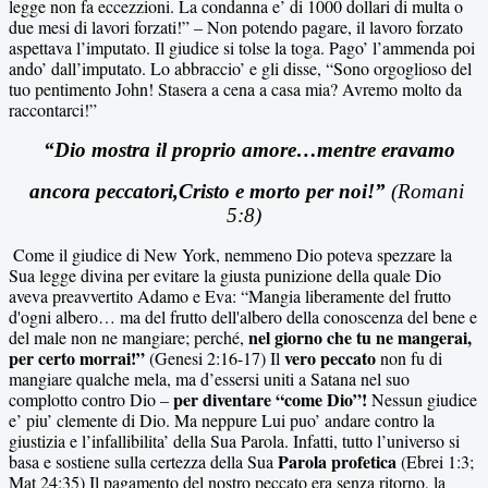
legge non fa eccezzioni. La condanna e’ di 1000 dollari di multa o
due mesi di lavori forzati!” – Non potendo pagare, il lavoro forzato
aspettava l’imputato. Il giudice si tolse la toga. Pago’ l’ammenda poi
ando’ dall’imputato. Lo abbraccio’ e gli disse, “Sono orgoglioso del
tuo pentimento John! Stasera a cena a casa mia? Avremo molto da
raccontarci!”
“Dio mostra il proprio amore…mentre eravamo
ancora peccatori,Cristo e morto per noi!”
(Romani
5:8)
Come il giudice di New York, nemmeno Dio poteva spezzare la
Sua legge divina per evitare la giusta punizione della quale Dio
aveva preavvertito Adamo e Eva: “Mangia liberamente del frutto
d'ogni albero… ma del frutto dell'albero della conoscenza del bene e
nel giorno che tu ne mangerai,
del male non ne mangiare; perché,
per certo morrai!”
vero peccato
(Genesi 2:16-17) Il
non fu di
mangiare qualche mela, ma d’essersi uniti a Satana nel suo
per diventare “come Dio”!
complotto contro Dio –
Nessun giudice
e’ piu’ clemente di Dio. Ma neppure Lui puo’ andare contro la
giustizia e l’infallibilita’ della Sua Parola. Infatti, tutto l’universo si
Parola profetica
basa e sostiene sulla certezza della Sua
(Ebrei 1:3;
Mat 24:35) Il pagamento del nostro peccato era senza ritorno, la