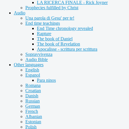
LA RICERCA FINALE - Rick Joyner
Prophecies fulfilled by Christ
Audio
Una parola di Gesu' per te!
End time teachings
End Time chronology revealed
Rapture
The book of Daniel
The book of Revelation
Apocalisse - scrittura per scrittura
Sopravvivenza
Audio Bible
Other languages
English
Espanol
Para ninos
Romana
Croatian
Danish
Russian
German
French
Albanian
Estonian
Polish