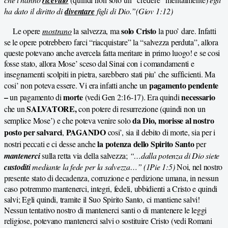
ha dato il diritto di
diventare
figli di Dio.”(Giov 1:12)
solo Cristo
Le opere
mostrano
la salvezza, ma
la puo’ dare. Infatti
se le opere potrebbero farci “riacquistare” la “salvezza perduta”, allora
queste potevano anche avercela fatta meritare in primo luogo! e se cosi
fosse stato, allora Mose’ sceso dal Sinai con i comandamenti e
insegnamenti scolpiti in pietra, sarebbero stati piu’ che sufficienti. Ma
pagamento pendente
cosi’ non poteva essere. Vi era infatti anche un
–
morte
necessario
un pagamento di
(vedi Gen 2:16-17). Era quindi
SALVATORE,
che un
con potere di resurrezione (quindi non un
da Dio,
morisse al nostro
semplice Mose’) e che poteva venire solo
posto per salvarci
PAGANDO
,
cosi’, sia il debito di morte, sia per i
la potenza dello Spirito Santo
nostri peccati e ci desse anche
per
mantenerci
sulla retta via della salvezza;
“…dalla potenza di Dio siete
custoditi
mediante la fede per la salvezza…” (1Pie 1:5)
Noi, nel nostro
presente stato di decadenza, corruzione e perdizione umana, in nessun
caso potremmo mantenerci, integri, fedeli, ubbidienti a Cristo e quindi
salvi; Egli quindi, tramite il Suo Spirito Santo, ci mantiene salvi!
Nessun tentativo nostro di mantenerci santi o di mantenere le leggi
religiose, potevano mantenerci salvi o sostituire Cristo (vedi Romani