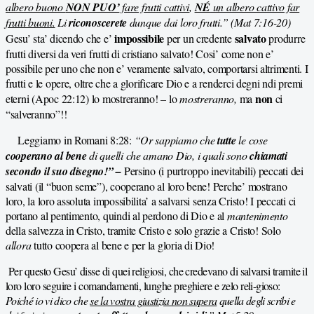
albero buono
NON PUO’
fare frutti cattivi
,
NÉ
un albero cattivo far
frutti buoni.
Li
riconoscerete
dunque dai loro frutti.” (Mat 7:16-20)
impossibile
salvato
Gesu’ sta’ dicendo che e’
per un credente
produrre
frutti diversi da veri frutti di cristiano salvato! Cosi’ come non e’
possibile per uno che non e’ veramente salvato, comportarsi altrimenti. I
frutti e le opere, oltre che a glorificare Dio e a renderci degni ndi premi
non
eterni (Apoc 22:12) lo mostreranno! – lo
mostreranno,
ma
ci
“salveranno”!!
Leggiamo in Romani 8:28:
“Or sappiamo che
tutte
le cose
cooperano al bene
di quelli che amano Dio, i quali sono
chiamati
secondo il suo disegno!” –
Persino (i purtroppo inevitabili) peccati dei
salvati (il “buon seme”), cooperano al loro bene! Perche’ mostrano
loro, la loro assoluta impossibilita’ a salvarsi senza Cristo! I peccati ci
portano al pentimento, quindi al perdono di Dio e al
mantenimento
della salvezza in Cristo, tramite Cristo e solo grazie a Cristo! Solo
allora
tutto coopera al bene e per la gloria di Dio!
Per questo Gesu’ disse di quei religiosi, che credevano di salvarsi tramite il
loro loro seguire i comandamenti, lunghe preghiere e zelo reli-
gioso:
Poiché io vi dico che
se la vostra giustizia non supera
quella degli scribi e