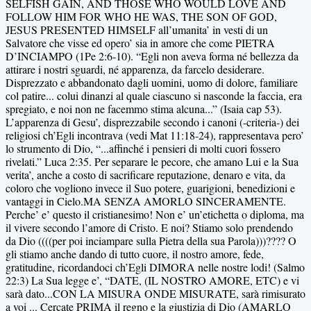
SELFISH GAIN, AND THOSE WHO WOULD LOVE AND
FOLLOW HIM FOR WHO HE WAS, THE SON OF GOD,
JESUS PRESENTED HIMSELF all’umanita’ in vesti di un
Salvatore che visse ed opero’ sia in amore che come PIETRA
D’INCIAMPO (1Pe 2:6-10).
“Egli non aveva forma né bellezza da
attirare i nostri sguardi, né apparenza, da farcelo desiderare.
Disprezzato e abbandonato dagli uomini, uomo di dolore, familiare
col patire... colui dinanzi al quale ciascuno si nasconde la faccia, era
spregiato, e noi non ne facemmo stima alcuna...” (Isaia cap 53).
L’apparenza di Gesu’, disprezzabile secondo i canoni (-criteria-) dei
religiosi ch’Egli incontrava (vedi Mat 11:18-24), rappresentava pero’
lo strumento di Dio, “...affinché i pensieri di molti cuori fossero
rivelati.” Luca 2:35. Per separare le pecore, che amano Lui e la Sua
verita’, anche a costo di sacrificare reputazione, denaro e vita, da
coloro che vogliono invece il Suo potere, guarigioni, benedizioni e
vantaggi in Cielo.MA SENZA AMORLO SINCERAMENTE.
Perche’ e’ questo il cristianesimo! Non e’ un’etichetta o diploma, ma
il vivere secondo l’amore di Cristo. E noi? Stiamo solo prendendo
da Dio ((((per poi inciampare sulla Pietra della sua Parola)))???? O
gli stiamo anche dando di tutto cuore, il nostro amore, fede,
gratitudine, ricordandoci ch’Egli DIMORA nelle nostre lodi! (Salmo
22:
3
) La Sua legge e’, “
DATE, (IL NOSTRO AMORE, ETC) e vi
sarà dato...CON LA MISURA ONDE MISURATE, sarà rimisurato
a voi ... C
ercate PRIMA il regno e la giustizia di Dio (AMARLO