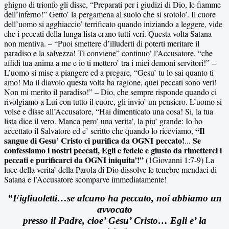
ghigno di trionfo gli disse, “Preparati per i giudizi di Dio, le fiamme
dell’inferno!” Getto’ la pergamena al suolo che si srotolo’. Il cuore
dell’uomo si agghiaccio’ terrificato quando iniziando a leggere, vide
che i peccati della lunga lista erano tutti veri. Questa volta Satana
non mentiva. – “Puoi smettere d’illuderti di poterti meritare il
paradiso e la salvezza! Ti conviene” continuo’ l’Accusatore, “che
affidi tua anima a me e io ti mettero’ tra i miei demoni servitori!” –
L’uomo si mise a piangere ed a pregare, “Gesu’ tu lo sai quanto ti
amo! Ma il diavolo questa volta ha ragione, quei peccati sono veri!
Non mi merito il paradiso!” – Dio, che sempre risponde quando ci
rivolgiamo a Lui con tutto il cuore, gli invio’ un pensiero. L’uomo si
volse e disse all’Accusatore, “Hai dimenticato una cosa! Si, la tua
lista dice il vero. Manca pero’ una verita’, la piu’ grande: Io ho
“Il
accettato il Salvatore ed e’ scritto che quando lo riceviamo,
sangue di Gesu’ Cristo ci purifica da OGNI
peccato!
Se
...
confessiamo i nostri peccati, Egli e fedele e giusto da rimetterci i
peccati e purificarci da OGNI iniquita’!”
(1Giovanni 1:7-9) La
luce della verita’ della Parola di Dio dissolve le tenebre mendaci di
Satana e l’Accusatore scomparve immediatamente!
“Figliuoletti…se alcuno ha peccato, noi abbiamo un
avvocato
presso il Padre, cioe’ Gesu’ Cristo… Egli e’ la