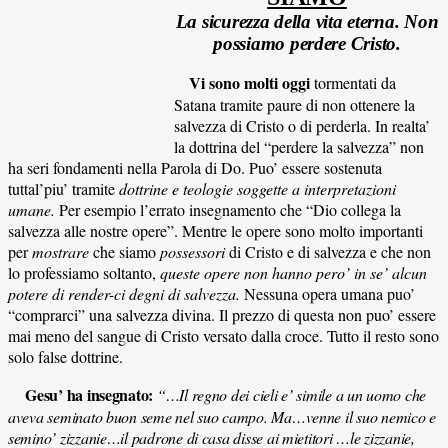
La sicurezza della vita eterna. Non
possiamo perdere Cristo.
Vi sono molti oggi
tormentati da
Satana tramite paure di non ottenere la
salvezza di Cristo o di perderla. In realta’
la dottrina del “perdere la salvezza” non
ha seri fondamenti nella Parola di Do. Puo’ essere sostenuta
tuttal’piu’ tramite
dottrine e teologie soggette a interpretazioni
umane.
Per esempio l’errato insegnamento che “Dio collega la
salvezza alle nostre opere”. Mentre le opere sono molto importanti
per
mostrare
che siamo
possessori
di Cristo e di salvezza e che non
lo professiamo soltanto,
queste opere non hanno pero’ in se’ alcun
potere di render-ci degni di salvezza.
Nessuna opera umana puo’
“comprarci” una salvezza divina. Il prezzo di questa non puo’ essere
mai meno del sangue di Cristo versato dalla croce. Tutto il resto sono
solo false dottrine.
Gesu’ ha insegnato:
“…Il regno dei cieli e’ simile a un uomo che
aveva seminato buon seme nel suo campo. Ma…venne il suo nemico e
semino’ zizzanie…il padrone di casa disse ai mietitori …le zizzanie,