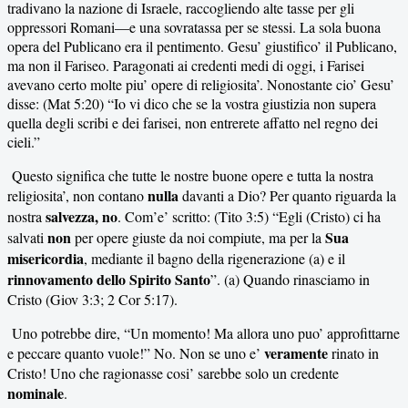
tradivano la nazione di Israele, raccogliendo alte tasse per gli
oppressori Romani—e una sovratassa per se stessi. La sola buona
opera del Publicano era il pentimento. Gesu’ giustifico’ il Publicano,
ma non il Fariseo. Paragonati ai credenti medi di oggi, i Farisei
avevano certo molte piu’ opere di religiosita’. Nonostante cio’ Gesu’
disse: (Mat 5:20) “Io vi dico che se la vostra giustizia non supera
quella degli scribi e dei farisei, non entrerete affatto nel regno dei
cieli.”
Questo significa che tutte le nostre buone opere e tutta la nostra
nulla
religiosita’, non contano
davanti a Dio? Per quanto riguarda la
salvezza, no
nostra
. Com’e’ scritto: (Tito 3:5) “Egli (Cristo) ci ha
non
Sua
salvati
per opere giuste da noi compiute, ma per la
misericordia
, mediante il bagno della rigenerazione (a) e il
rinnovamento dello Spirito Santo
”. (a) Quando rinasciamo in
Cristo (Giov 3:3; 2 Cor 5:17).
Uno potrebbe dire, “Un momento! Ma allora uno puo’ approfittarne
veramente
e peccare quanto vuole!” No. Non se uno e’
rinato in
Cristo! Uno che ragionasse cosi’ sarebbe solo un credente
nominale
.