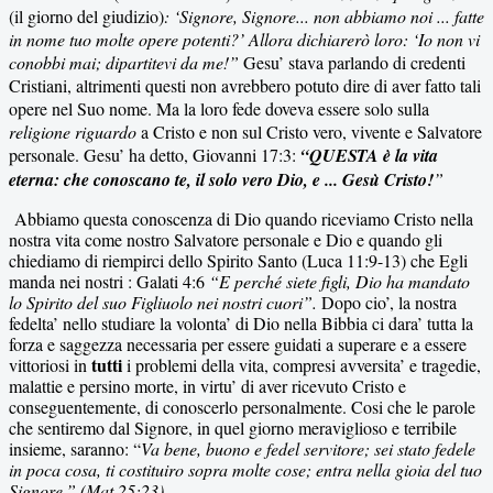
(il giorno del giudizio)
: ‘Signore, Signore... non abbiamo noi ... fatte
in nome tuo molte opere potenti?’ Allora dichiarerò loro: ‘Io non vi
conobbi mai; dipartitevi da me!”
Gesu’ stava parlando di credenti
Cristiani, altrimenti questi non avrebbero potuto dire di aver fatto tali
opere nel Suo nome. Ma la loro fede doveva essere solo sulla
religione riguardo
a Cristo e non sul Cristo vero, vivente e Salvatore
personale. Gesu’ ha detto, Giovanni 17:3:
“QUESTA è la vita
eterna: che conoscano te, il solo vero Dio, e ... Gesù Cristo!
”
Abbiamo questa conoscenza di Dio quando riceviamo Cristo nella
nostra vita come nostro Salvatore personale e Dio e quando gli
chiediamo di riempirci dello Spirito Santo (Luca 11:9-13) che Egli
manda nei nostri : Galati 4:6
“E perché siete figli, Dio ha mandato
lo Spirito del suo Figliuolo nei nostri cuori”.
Dopo cio’, la nostra
fedelta’ nello studiare la volonta’ di Dio nella Bibbia ci dara’ tutta la
forza e saggezza necessaria per essere guidati a superare e a essere
tutti
vittoriosi in
i problemi della vita, compresi avversita’ e tragedie,
malattie e persino morte, in virtu’ di aver ricevuto Cristo e
conseguentemente, di conoscerlo personalmente. Cosi che le parole
che sentiremo dal Signore, in quel giorno meraviglioso e terribile
insieme, saranno: “
Va bene, buono e fedel servitore; sei stato fedele
in poca cosa, ti costituiro sopra molte cose; entra nella gioia del tuo
Signore.” (Mat 25:23)