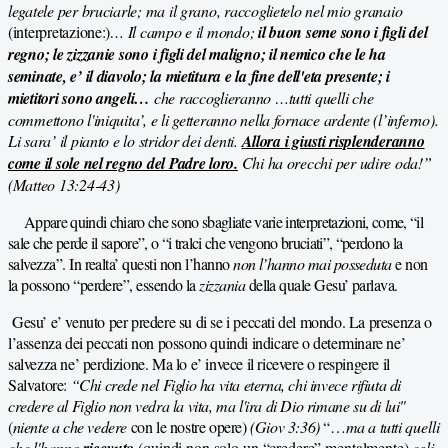
legatele per bruciarle; ma il grano, raccoglietelo nel mio granaio
(interpretazione:)
… Il campo e il mondo;
il buon seme sono i figli del
regno; le zizzanie sono i figli del maligno; il nemico che le ha
seminate, e’ il diavolo; la mietitura e la fine dell'eta presente; i
mietitori sono angeli…
che raccoglieranno …tutti quelli che
commettono l'iniquita’, e li getteranno nella fornace ardente (l’inferno).
Li sara’ il pianto e lo stridor dei denti.
Allora i giusti risplenderanno
come il sole nel regno del Padre loro.
Chi ha orecchi per udire oda!”
(Matteo 13:24-43)
Appare quindi chiaro che sono sbagliate varie interpretazioni, come, “il
sale che perde il sapore”, o “i tralci che vengono bruciati”, “perdono
la
salvezza”. In realta’ questi non l’hanno
non l’hanno mai posseduta
e non
la possono “perdere”, essendo la
zizzania
della quale Gesu’ parlava.
Gesu’ e’ venuto per predere su di se i peccati del mondo. La presenza o
l’assenza dei peccati non possono quindi indicare o determinare ne’
salvezza ne’ perdizione. Ma lo e’ invece il ricevere o respingere il
Salvatore:
“Chi crede nel Figlio ha vita eterna, chi invece rifiuta di
credere al Figlio non vedra la vita, ma l'ira di Dio rimane su di lui"
(
niente a che vedere
con le nostre opere)
(Giov 3:36)
“…
ma a tutti
quelli
che l'hanno
ricevuto
(quindi non solo un “credere” mentalmente)
egli