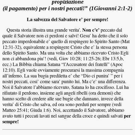
propiziazione
(il pagamento) per i nostri peccati!” (1Giovanni 2:1-2)
La salvezza del Salvatore e’ per sempre!
Non c’e’
Questa storia illustra una grande verita’.
peccato dal
quale il Salvatore non ci perdoni e salvi! Gesu’ ha detto che il solo
peccato imperdonabile e’ quello di respingere lo Spirito Santo (Mat
12:31-32), equivalente a respingere Cristo che e’ la stessa persona
dello Spirito Santo. Ma una volta che abbiamo ricevuto Cristo Egli
non ci abbandona piu’! (vedi, Giov 10:28; 11:25-26; Ebr 13:5,b,
ecc.) La Bibbia chiama Satana “l’Accusatore dei fratelli” (Apoc
12:10). Egli vuole ovviamente procurarsi la massima compagnia
all’inferno. La sua bugia prediletta e’ che “Dio ci punira’ ” per i
nostri peccati, cosi’ come sara’ punito lui. Ma c’e’ una differenza.
Noi il Salvatore l’abbiamo ricevuto, Satana lo ha crocifisso. Lui ha
rifiutato il perdono, insieme agli angeli ribelli (ora demoni) che
hanno scelto di credere alle sue bugie che dannano, invece della
verita’ di Cristo che salva, ed ora sono perduti per sempre (vedi
Matteo 25:41; Giuda 1:6). Noi, accettando il Salvatore, abbiamo
per
avuto tutti i peccati lavati nel sangue della croce e quindi salvati
sempre!