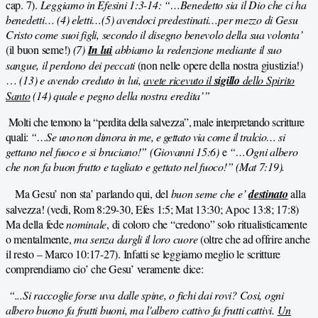
cap. 7).
Leggiamo in Efesini 1:3-14: “…Benedetto sia il Dio che ci ha
benedetti… (4) eletti…(5) avendoci predestinati…per mezzo di Gesu
Cristo come suoi figli, secondo il disegno benevolo della sua volonta’
(il buon seme!)
(7)
In lui
abbiamo la redenzione mediante il suo
sangue, il perdono dei peccati
(non nelle opere della nostra giustizia!)
…
(13) e avendo creduto in lui,
avete ricevuto il
sigillo
dello Spirito
Santo
(14) quale e pegno della nostra eredita’”
Molti che temono la “perdita della salvezza”, male interpretando scritture
quali:
“…Se uno non dimora in me, e gettato via come il tralcio…
si
gettano nel fuoco e si bruciano!” (Giovanni 15:6)
e
“…Ogni albero
che non fa buon frutto e tagliato e gettato nel fuoco!” (Mat 7:19).
Ma Gesu’ non sta’ parlando qui, del
buon seme che e’
destinato
alla
salvezza! (vedi, Rom 8:29-30, Efes 1:5; Mat 13:30; Apoc 13:8; 17:8)
Ma della fede
nominale
, di coloro che “credono” solo ritualisticamente
o mentalmente,
ma senza dargli il loro cuore
(oltre che ad offrire anche
il resto – Marco 10:17-27). Infatti se leggiamo meglio le scritture
comprendiamo cio’ che Gesu’ veramente dice:
“...Si raccoglie forse uva dalle spine, o fichi dai rovi? Cosi, ogni
albero buono fa frutti buoni, ma l'albero cattivo fa frutti cattivi.
Un