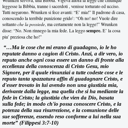
Wrunken serviva, una Bibbia. Vigeva allora la legge che chiunque
leggesse la Bibbia, tranne i sacerdoti , venisse torturato ed ucciso.
Tutti negarono. Wrunken si fece avanti: “E’ mia!” Il padrone di casa,
conoscendo la terribile punizione grido’: “Oh no! no! Vuole dire
soltanto
che la possiede
, ma certamente non la legge!” Wrunken
sempre.
disse: “No. Non rinnego la mia fede. La leggo
E’ la cosa
piu’ preziosa che ho!”
“…Ma le cose che mi erano di guadagno, io le ho
reputate danno a cagion di Cristo. Anzi, a dir vero, io
reputo anche ogni cosa essere un danno di fronte alla
eccellenza della conoscenza di Cristo Gesu, mio
Signore, per il quale rinunziai a tutte codeste cose e le
reputo tanta spazzatura affin di guadagnare Cristo, e
d'esser trovato in lui avendo non una giustizia mia,
derivante dalla legge, ma quella che si ha mediante la
fede in Cristo; la giustizia che vien da Dio, basata
sulla fede; in modo ch'io possa conoscere Cristo, e la
potenza della sua risurrezione, e la comunione delle
sue sofferenze, essendo reso conforme a lui nella sua
morte”
(Filippesi
3:7-10)