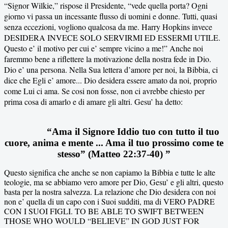
“Signor Wilkie,” rispose il Presidente, “vede quella porta? Ogni
giorno vi passa un incessante flusso di uomini e donne. Tutti, quasi
senza eccezioni, vogliono qualcosa da me. Harry Hopkins invece
DESIDERA INVECE SOLO SERVIRMI ED ESSERMI UTILE.
Questo e’ il motivo per cui e’ sempre vicino a me!” Anche noi
faremmo bene a riflettere la motivazione della nostra fede in Dio.
Dio e’ una persona. Nella Sua lettera d’amore per noi, la Bibbia, ci
dice che Egli e’ amore... Dio desidera essere amato da noi, proprio
come Lui ci ama. Se cosi non fosse, non ci avrebbe chiesto per
prima cosa di amarlo e di amare gli altri.
Gesu’ ha detto:
“Ama il Signore Iddio tuo con tutto il tuo
cuore, anima e mente ... Ama il tuo prossimo come te
stesso” (
M
atteo 22:37-40) ”
Questo significa che anche se non capiamo la Bibbia e tutte le alte
teologie, ma se abbiamo vero amore per Dio, Gesu’ e gli altri, questo
basta per la nostra salvezza. La relazione che Dio desidera con noi
non e’ quella di un capo con i Suoi sudditi, ma di VERO PADRE
CON I SUOI FIGLI.
TO BE ABLE TO SWIFT BETWEEN
THOSE WHO WOULD “BELIEVE” IN GOD JUST FOR