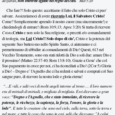
dei farisei,
non entrerete affatto nel regno dei cieli.
” Mat 5:20
Che fare?! Solo questo: accettiamo il fatto che solo Cristo ci puo’
ricevuto
Lui, il Salvatore Cristo!
salvare. Assicuriamoci di avere
Come? Semplicemente aprendo il nostro cuore (ma sinceramente!) e
chiedendogli di entrare! (Rom 10:9,13; Apoc 3:20) Si tratta di ricevere
Cristo
Cristo
,
e non solo la Sua religione, o precetti e/o comandamenti
Lui
Cristo!! Solo dopo di cio’,
di teologia, ma
Cristo e la potenza del
seguente Suo battesi-
mo nello Spirito Santo, ci aiuteranno e ci
permetteranno di ubbidire ai comandamenti di Dio! Questi, 613 nel
Vecchio Testamento, sono ora stati ridotti da Dio a soli due: amare Dio e
il prossimo! (Matteo 22:37-40; Rom 13:8-10). Grazie a Gesu’ che col
Suo pagamento in croce per noi, ci ha riconciliati a Dio! (2Cor 5) Gloria
a Dio! – Degno e’ l’Agnello che ci ha redenti e salvati e comprati col Suo
sangue puro, di ricevere la nostra lode e gloria eterna!
“…E vidi, e udii voci di molti angeli intorno al trono … il loro numero
era di miriadi di miriadi, e migliaia di migliaia. Essi dicevano a gran
voce:
"Degno e l'Agnello, che e stato immolato, di ricevere la
potenza, le ricchezze, la sapienza, la forza, l'onore, la gloria e la
lode"
. E tutte le creature che sono nel cielo, sulla terra, sotto la terra e
nel mare, e tutte le cose che sono in essi, udii che dicevano: "A colui