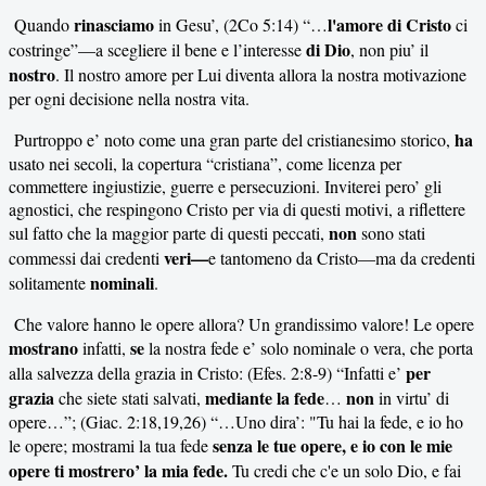
rinasciamo
l'amore di Cristo
Quando
in Gesu’, (
2Co 5:14) “…
ci
di Dio
costringe”—a scegliere il bene e l’interesse
, non piu’ il
nostro
. Il nostro amore per Lui diventa allora la nostra motivazione
per ogni decisione nella nostra vita.
ha
Purtroppo e’ noto come una gran parte del cristianesimo storico,
usato nei secoli, la copertura “cristiana”, come licenza per
commettere ingiustizie, guerre e persecuzioni. Inviterei pero’ gli
agnostici, che respingono Cristo per via di questi motivi, a riflettere
non
sul fatto che la maggior parte di questi peccati,
sono stati
veri—
commessi dai credenti
e tantomeno da Cristo—ma da credenti
nominali
solitamente
.
Che valore hanno le opere allora? Un grandissimo valore! Le opere
mostrano
se
infatti,
la nostra fede e’ solo nominale o vera, che porta
per
alla salvezza della grazia in Cristo: (Efes. 2:8-9) “Infatti e’
grazia
mediante la fede
non
che siete stati salvati,
…
in virtu’ di
opere…”; (Giac. 2:18,19,26) “…Uno dira’: "Tu hai la fede, e io ho
senza le tue opere, e io con le mie
le opere; mostrami la tua fede
opere ti mostrero’ la mia fede.
Tu credi che c'e un solo Dio, e fai