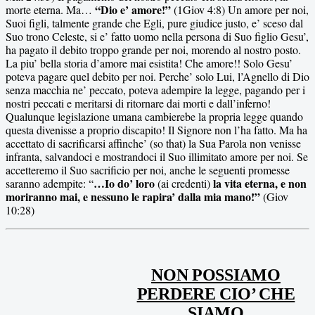
“Dio e’ amore!”
morte eterna. Ma…
(1Giov 4:8) Un amore per noi,
Suoi figli, talmente grande che Egli, pure giudice justo, e’ sceso dal
Suo trono Celeste, si e’ fatto uomo nella persona di Suo figlio Gesu’,
ha pagato il debito troppo grande per noi, morendo al nostro posto.
La piu’ bella storia d’amore mai esistita! Che amore!! Solo Gesu’
poteva pagare quel debito per noi. Perche’ solo Lui, l’Agnello di Dio
senza macchia ne’ peccato, poteva adempire la legge, pagando per i
nostri peccati e meritarsi di ritornare dai morti e dall’inferno!
Qualunque legislazione umana cambierebe la propria legge quando
questa divenisse a proprio discapito! Il Signore non l’ha fatto. Ma ha
accettato di sacrificarsi affinche’ (so that) la Sua Parola non venisse
infranta, salvandoci e mostrandoci il Suo illimitato amore per noi. Se
accetteremo il Suo sacrificio per noi, anche le seguenti promesse
…Io do’ loro
la vita eterna, e non
saranno adempite:
“
(ai credenti)
moriranno mai, e nessuno le rapira’ dalla mia mano!”
(Giov
10:28)
NON POSSIAMO
PERDERE CIO’ CHE
SIAMO