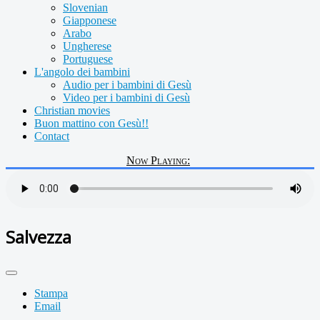
Slovenian
Giapponese
Arabo
Ungherese
Portuguese
L'angolo dei bambini
Audio per i bambini di Gesù
Video per i bambini di Gesù
Christian movies
Buon mattino con Gesù!!
Contact
Now Playing:
Salvezza
Stampa
Email