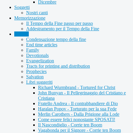
Dicembre
Soggetti
Nostri canti
Memorizzazione
Il Tempo della Fine passo per passo
Addestramento per il Tempo della Fine
Articles
Condensazione tempo della fine
End time articles
Family
Devotionals
Evangelization
Tracts for printing and distribution
Prophecies
Salvation
Libri suggeriti
Richard Wurmbrand - Tortured for Christ
John Bunyan - Il Pellegrinaggio del Cristiano e
Cristiana
Fratello Andrea - Il contrabbandiere di Dio
Haralan Popov - Torturato per la sua Fede
Merlin Carothers - Dalla Prigione alla Lode
Come essere felici nonostante SPOSATI!
Il Nascondiglio - Corrie ten Boom
Vagabonda per il Signore - Corrie ten Boom