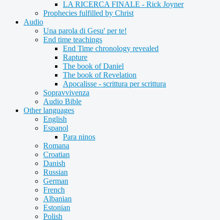
LA RICERCA FINALE - Rick Joyner
Prophecies fulfilled by Christ
Audio
Una parola di Gesu' per te!
End time teachings
End Time chronology revealed
Rapture
The book of Daniel
The book of Revelation
Apocalisse - scrittura per scrittura
Sopravvivenza
Audio Bible
Other languages
English
Espanol
Para ninos
Romana
Croatian
Danish
Russian
German
French
Albanian
Estonian
Polish