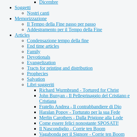
Dicembre
Soggetti
Nostri canti
Memorizzazione
Il Tempo della Fine passo per passo
Addestramento per il Tempo della Fine
Articles
Condensazione tempo della fine
End time articles
Family
Devotionals
Evangelization
Tracts for printing and distribution
Prophecies
Salvation
Libri suggeriti
Richard Wurmbrand - Tortured for Christ
John Bunyan - Il Pellegrinaggio del Cristiano e
Cristiana
Fratello Andrea - Il contrabbandiere di Dio
Haralan Popov - Torturato per la sua Fede
Merlin Carothers - Dalla Prigione alla Lode
Come essere felici nonostante SPOSATI!
Il Nascondiglio - Corrie ten Boom
Vagabonda per il Signore - Corrie ten Boom