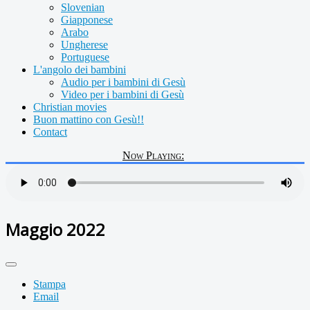
Slovenian
Giapponese
Arabo
Ungherese
Portuguese
L'angolo dei bambini
Audio per i bambini di Gesù
Video per i bambini di Gesù
Christian movies
Buon mattino con Gesù!!
Contact
Now Playing:
Maggio 2022
Stampa
Email