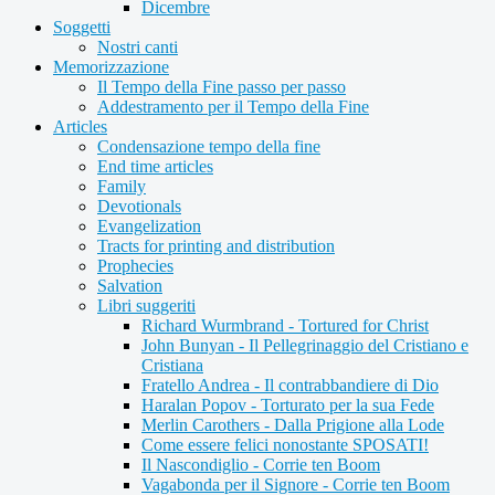
Dicembre
Soggetti
Nostri canti
Memorizzazione
Il Tempo della Fine passo per passo
Addestramento per il Tempo della Fine
Articles
Condensazione tempo della fine
End time articles
Family
Devotionals
Evangelization
Tracts for printing and distribution
Prophecies
Salvation
Libri suggeriti
Richard Wurmbrand - Tortured for Christ
John Bunyan - Il Pellegrinaggio del Cristiano e
Cristiana
Fratello Andrea - Il contrabbandiere di Dio
Haralan Popov - Torturato per la sua Fede
Merlin Carothers - Dalla Prigione alla Lode
Come essere felici nonostante SPOSATI!
Il Nascondiglio - Corrie ten Boom
Vagabonda per il Signore - Corrie ten Boom