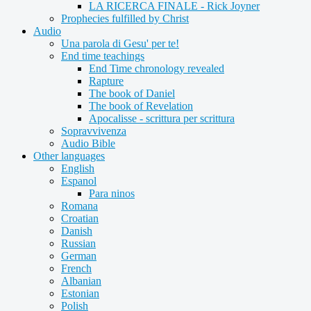
LA RICERCA FINALE - Rick Joyner
Prophecies fulfilled by Christ
Audio
Una parola di Gesu' per te!
End time teachings
End Time chronology revealed
Rapture
The book of Daniel
The book of Revelation
Apocalisse - scrittura per scrittura
Sopravvivenza
Audio Bible
Other languages
English
Espanol
Para ninos
Romana
Croatian
Danish
Russian
German
French
Albanian
Estonian
Polish