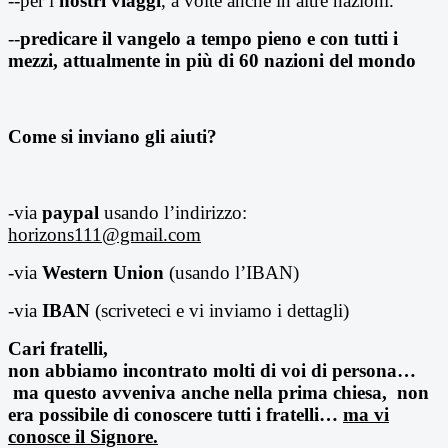
--per i
nostri viaggi
, a volte anche in altre nazioni.
--
predicare il vangelo a tempo pieno e con tutti i
mezzi, attualmente in più di 60 nazioni del mondo
Come si inviano gli aiuti?
-via
paypal
usando l’indirizzo:
horizons111@gmail.com
-via
Western Union
(usando l’IBAN)
-via
IBAN
(scriveteci e vi inviamo i dettagli)
Cari fratelli,
non abbiamo incontrato molti di voi di persona…
ma questo avveniva anche nella prima chiesa, non
era possibile di conoscere tutti i fratelli…
ma vi
conosce il Signore.