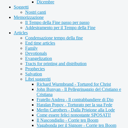
Dicembre
Soggetti
Nostri canti
Memorizzazione
Il Tempo della Fine passo per passo
Addestramento per il Tempo della Fine
Articles
Condensazione tempo della fine
End time articles
Family
Devotionals
Evangelization
Tracts for printing and distribution
Prophecies
Salvation
Libri suggeriti
Richard Wurmbrand - Tortured for Christ
John Bunyan - Il Pellegrinaggio del Cristiano e
Cristiana
Fratello Andrea - Il contrabbandiere di Dio
Haralan Popov - Torturato per la sua Fede
Merlin Carothers - Dalla Prigione alla Lode
Come essere felici nonostante SPOSATI!
Il Nascondiglio - Corrie ten Boom
Vagabonda per il Signore - Corrie ten Boom