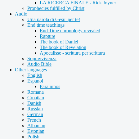
LA RICERCA FINALE - Rick Joyner
Prophecies fulfilled by Christ
Audio
Una parola di Gesu' per te!
End time teachings
End Time chronology revealed
Rapture
The book of Daniel
The book of Revelation
Apocalisse - scrittura per scrittura
Sopravvivenza
Audio Bible
Other languages
English
Espanol
Para ninos
Romana
Croatian
Danish
Russian
German
French
Albanian
Estonian
Polish