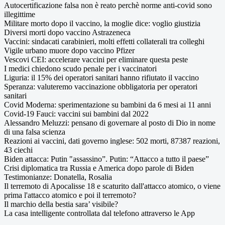
Autocertificazione falsa non è reato perchè norme anti-covid sono
illegittime
Militare morto dopo il vaccino, la moglie dice: voglio giustizia
Diversi morti dopo vaccino Astrazeneca
Vaccini: sindacati carabinieri, molti effetti collaterali tra colleghi
Vigile urbano muore dopo vaccino Pfizer
Vescovi CEI: accelerare vaccini per eliminare questa peste
I medici chiedono scudo penale per i vaccinatori
Liguria: il 15% dei operatori sanitari hanno rifiutato il vaccino
Speranza: valuteremo vaccinazione obbligatoria per operatori
sanitari
Covid Moderna: sperimentazione su bambini da 6 mesi ai 11 anni
Covid-19 Fauci: vaccini sui bambini dal 2022
Alessandro Meluzzi: pensano di governare al posto di Dio in nome
di una falsa scienza
Reazioni ai vaccini, dati governo inglese: 502 morti, 87387 reazioni,
43 ciechi
Biden attacca: Putin "assassino”. Putin: “Attacco a tutto il paese”
Crisi diplomatica tra Russia e America dopo parole di Biden
Testimonianze: Donatella, Rosalia
Il terremoto di Apocalisse 18 e scaturito dall'attacco atomico, o viene
prima l'attacco atomico e poi il terremoto?
Il marchio della bestia sara’ visibile?
La casa intelligente controllata dal telefono attraverso le App