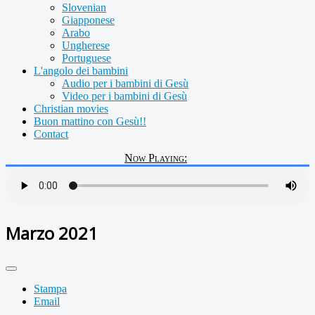
Slovenian
Giapponese
Arabo
Ungherese
Portuguese
L'angolo dei bambini
Audio per i bambini di Gesù
Video per i bambini di Gesù
Christian movies
Buon mattino con Gesù!!
Contact
Now Playing:
Marzo 2021
Stampa
Email