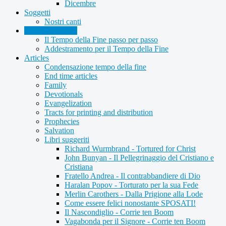
Dicembre
Soggetti
Nostri canti
Memorizzazione
Il Tempo della Fine passo per passo
Addestramento per il Tempo della Fine
Articles
Condensazione tempo della fine
End time articles
Family
Devotionals
Evangelization
Tracts for printing and distribution
Prophecies
Salvation
Libri suggeriti
Richard Wurmbrand - Tortured for Christ
John Bunyan - Il Pellegrinaggio del Cristiano e
Cristiana
Fratello Andrea - Il contrabbandiere di Dio
Haralan Popov - Torturato per la sua Fede
Merlin Carothers - Dalla Prigione alla Lode
Come essere felici nonostante SPOSATI!
Il Nascondiglio - Corrie ten Boom
Vagabonda per il Signore - Corrie ten Boom