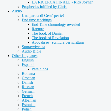
LA RICERCA FINALE - Rick Joyner
Prophecies fulfilled by Christ
Audio
Una parola di Gesu' per te!
End time teachings
End Time chronology revealed
Rapture
The book of Daniel
The book of Revelation
Apocalisse - scrittura per scrittura
Sopravvivenza
Audio Bible
Other languages
English
Espanol
Para ninos
Romana
Croatian
Danish
Russian
German
French
Albanian
Estonian
Polish