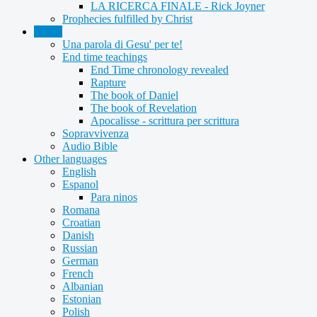
LA RICERCA FINALE - Rick Joyner
Prophecies fulfilled by Christ
Audio
Una parola di Gesu' per te!
End time teachings
End Time chronology revealed
Rapture
The book of Daniel
The book of Revelation
Apocalisse - scrittura per scrittura
Sopravvivenza
Audio Bible
Other languages
English
Espanol
Para ninos
Romana
Croatian
Danish
Russian
German
French
Albanian
Estonian
Polish