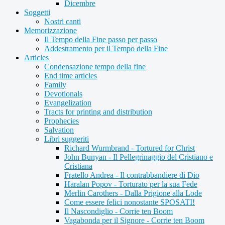
Dicembre
Soggetti
Nostri canti
Memorizzazione
Il Tempo della Fine passo per passo
Addestramento per il Tempo della Fine
Articles
Condensazione tempo della fine
End time articles
Family
Devotionals
Evangelization
Tracts for printing and distribution
Prophecies
Salvation
Libri suggeriti
Richard Wurmbrand - Tortured for Christ
John Bunyan - Il Pellegrinaggio del Cristiano e
Cristiana
Fratello Andrea - Il contrabbandiere di Dio
Haralan Popov - Torturato per la sua Fede
Merlin Carothers - Dalla Prigione alla Lode
Come essere felici nonostante SPOSATI!
Il Nascondiglio - Corrie ten Boom
Vagabonda per il Signore - Corrie ten Boom