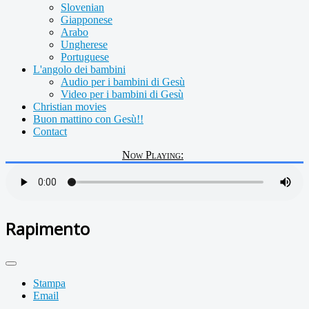
Slovenian
Giapponese
Arabo
Ungherese
Portuguese
L'angolo dei bambini
Audio per i bambini di Gesù
Video per i bambini di Gesù
Christian movies
Buon mattino con Gesù!!
Contact
Now Playing:
Rapimento
Stampa
Email