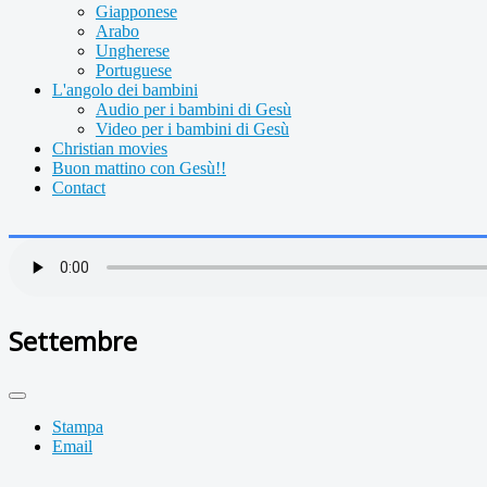
Giapponese
Arabo
Ungherese
Portuguese
L'angolo dei bambini
Audio per i bambini di Gesù
Video per i bambini di Gesù
Christian movies
Buon mattino con Gesù!!
Contact
Settembre
Stampa
Email