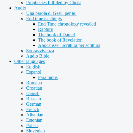
Prophecies fulfilled by Christ
Audio
Una parola di Gesu' per te!
End time teachings
End Time chronology revealed
Rapture
The book of Daniel
The book of Revelation
Apocalisse - scrittura per scrittura
Sopravvivenza
Audio Bible
Other languages
English
Espanol
Para ninos
Romana
Croatian
Danish
Russian
German
French
Albanian
Estonian
Polish
Slovenian