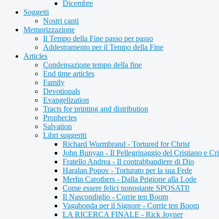
Dicembre
Soggetti
Nostri canti
Memorizzazione
Il Tempo della Fine passo per passo
Addestramento per il Tempo della Fine
Articles
Condensazione tempo della fine
End time articles
Family
Devotionals
Evangelization
Tracts for printing and distribution
Prophecies
Salvation
Libri suggeriti
Richard Wurmbrand - Tortured for Christ
John Bunyan - Il Pellegrinaggio del Cristiano e Cri
Fratello Andrea - Il contrabbandiere di Dio
Haralan Popov - Torturato per la sua Fede
Merlin Carothers - Dalla Prigione alla Lode
Come essere felici nonostante SPOSATI!
Il Nascondiglio - Corrie ten Boom
Vagabonda per il Signore - Corrie ten Boom
LA RICERCA FINALE - Rick Joyner