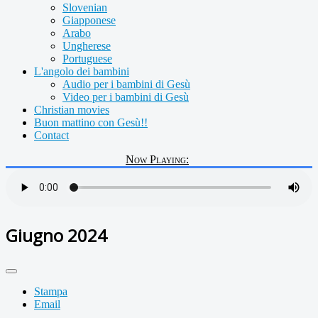
Slovenian
Giapponese
Arabo
Ungherese
Portuguese
L'angolo dei bambini
Audio per i bambini di Gesù
Video per i bambini di Gesù
Christian movies
Buon mattino con Gesù!!
Contact
Now Playing:
Giugno 2024
Stampa
Email