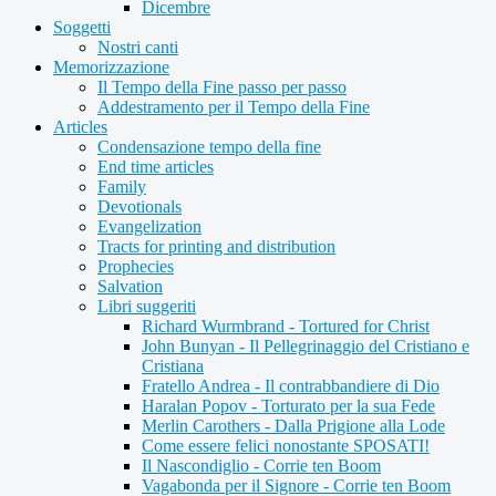
Dicembre
Soggetti
Nostri canti
Memorizzazione
Il Tempo della Fine passo per passo
Addestramento per il Tempo della Fine
Articles
Condensazione tempo della fine
End time articles
Family
Devotionals
Evangelization
Tracts for printing and distribution
Prophecies
Salvation
Libri suggeriti
Richard Wurmbrand - Tortured for Christ
John Bunyan - Il Pellegrinaggio del Cristiano e
Cristiana
Fratello Andrea - Il contrabbandiere di Dio
Haralan Popov - Torturato per la sua Fede
Merlin Carothers - Dalla Prigione alla Lode
Come essere felici nonostante SPOSATI!
Il Nascondiglio - Corrie ten Boom
Vagabonda per il Signore - Corrie ten Boom