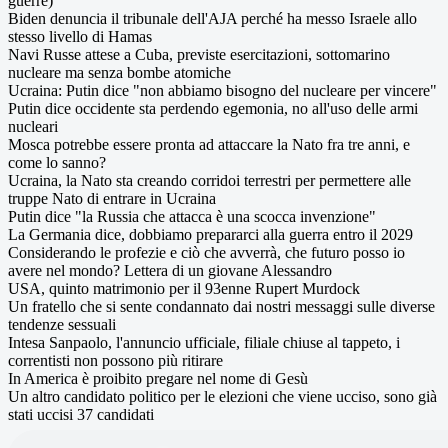
guerre)
Biden denuncia il tribunale dell'AJA perché ha messo Israele allo
stesso livello di Hamas
Navi Russe attese a Cuba, previste esercitazioni, sottomarino
nucleare ma senza bombe atomiche
Ucraina: Putin dice "non abbiamo bisogno del nucleare per vincere"
Putin dice occidente sta perdendo egemonia, no all'uso delle armi
nucleari
Mosca potrebbe essere pronta ad attaccare la Nato fra tre anni, e
come lo sanno?
Ucraina, la Nato sta creando corridoi terrestri per permettere alle
truppe Nato di entrare in Ucraina
Putin dice "la Russia che attacca è una scocca invenzione"
La Germania dice, dobbiamo prepararci alla guerra entro il 2029
Considerando le profezie e ciò che avverrà, che futuro posso io
avere nel mondo? Lettera di un giovane Alessandro
USA, quinto matrimonio per il 93enne Rupert Murdock
Un fratello che si sente condannato dai nostri messaggi sulle diverse
tendenze sessuali
Intesa Sanpaolo, l'annuncio ufficiale, filiale chiuse al tappeto, i
correntisti non possono più ritirare
In America è proibito pregare nel nome di Gesù
Un altro candidato politico per le elezioni che viene ucciso, sono già
stati uccisi 37 candidati