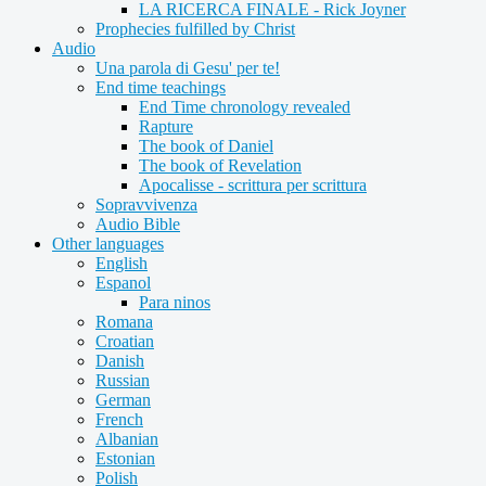
LA RICERCA FINALE - Rick Joyner
Prophecies fulfilled by Christ
Audio
Una parola di Gesu' per te!
End time teachings
End Time chronology revealed
Rapture
The book of Daniel
The book of Revelation
Apocalisse - scrittura per scrittura
Sopravvivenza
Audio Bible
Other languages
English
Espanol
Para ninos
Romana
Croatian
Danish
Russian
German
French
Albanian
Estonian
Polish