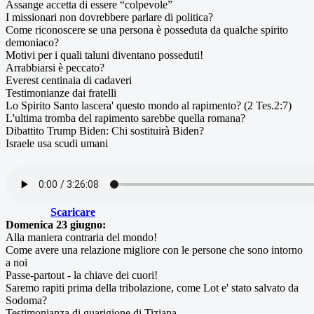
Assange accetta di essere “colpevole”
I missionari non dovrebbere parlare di politica?
Come riconoscere se una persona è posseduta da qualche spirito
demoniaco?
Motivi per i quali taluni diventano posseduti!
Arrabbiarsi è peccato?
Everest centinaia di cadaveri
Testimonianze dai fratelli
Lo Spirito Santo lascera' questo mondo al rapimento? (2 Tes.2:7)
L'ultima tromba del rapimento sarebbe quella romana?
Dibattito Trump Biden: Chi sostituirà Biden?
Israele usa scudi umani
Scaricare
Domenica 23 giugno:
Alla maniera contraria del mondo!
Come avere una relazione migliore con le persone che sono intorno
a noi
Passe-partout - la chiave dei cuori!
Saremo rapiti prima della tribolazione, come Lot e' stato salvato da
Sodoma?
Testimonianza di guarigione di Tiziana