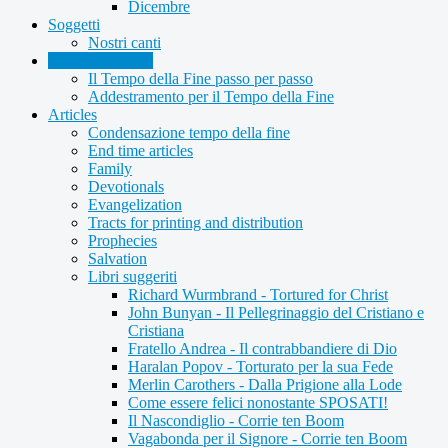
Dicembre
Soggetti
Nostri canti
Memorizzazione
Il Tempo della Fine passo per passo
Addestramento per il Tempo della Fine
Articles
Condensazione tempo della fine
End time articles
Family
Devotionals
Evangelization
Tracts for printing and distribution
Prophecies
Salvation
Libri suggeriti
Richard Wurmbrand - Tortured for Christ
John Bunyan - Il Pellegrinaggio del Cristiano e
Cristiana
Fratello Andrea - Il contrabbandiere di Dio
Haralan Popov - Torturato per la sua Fede
Merlin Carothers - Dalla Prigione alla Lode
Come essere felici nonostante SPOSATI!
Il Nascondiglio - Corrie ten Boom
Vagabonda per il Signore - Corrie ten Boom