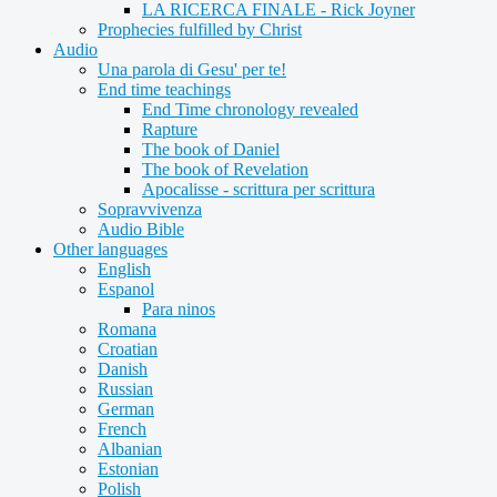
LA RICERCA FINALE - Rick Joyner
Prophecies fulfilled by Christ
Audio
Una parola di Gesu' per te!
End time teachings
End Time chronology revealed
Rapture
The book of Daniel
The book of Revelation
Apocalisse - scrittura per scrittura
Sopravvivenza
Audio Bible
Other languages
English
Espanol
Para ninos
Romana
Croatian
Danish
Russian
German
French
Albanian
Estonian
Polish