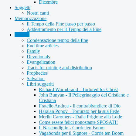
Dicembre
Soggetti
Nostri canti
Memorizzazione
Il Tempo della Fine passo per passo
Addestramento per il Tempo della Fine
Articles
Condensazione tempo della fine
End time articles
Family
Devotionals
Evangelization
Tracts for printing and distribution
Prophecies
Salvation
Libri suggeriti
Richard Wurmbrand - Tortured for Christ
John Bunyan - Il Pellegrinaggio del Cristiano e
Cristiana
Fratello Andrea - Il contrabbandiere di Dio
Haralan Popov - Torturato per la sua Fede
Merlin Carothers - Dalla Prigione alla Lode
Come essere felici nonostante SPOSATI!
Il Nascondiglio - Corrie ten Boom
Vagabonda per il Signore - Corrie ten Boom