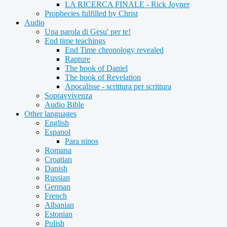
LA RICERCA FINALE - Rick Joyner
Prophecies fulfilled by Christ
Audio
Una parola di Gesu' per te!
End time teachings
End Time chronology revealed
Rapture
The book of Daniel
The book of Revelation
Apocalisse - scrittura per scrittura
Sopravvivenza
Audio Bible
Other languages
English
Espanol
Para ninos
Romana
Croatian
Danish
Russian
German
French
Albanian
Estonian
Polish