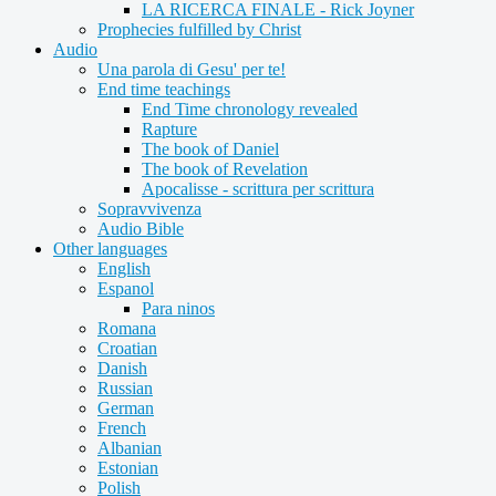
LA RICERCA FINALE - Rick Joyner
Prophecies fulfilled by Christ
Audio
Una parola di Gesu' per te!
End time teachings
End Time chronology revealed
Rapture
The book of Daniel
The book of Revelation
Apocalisse - scrittura per scrittura
Sopravvivenza
Audio Bible
Other languages
English
Espanol
Para ninos
Romana
Croatian
Danish
Russian
German
French
Albanian
Estonian
Polish