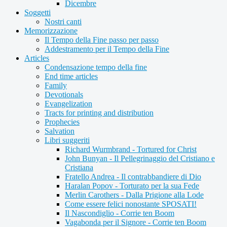
Dicembre
Soggetti
Nostri canti
Memorizzazione
Il Tempo della Fine passo per passo
Addestramento per il Tempo della Fine
Articles
Condensazione tempo della fine
End time articles
Family
Devotionals
Evangelization
Tracts for printing and distribution
Prophecies
Salvation
Libri suggeriti
Richard Wurmbrand - Tortured for Christ
John Bunyan - Il Pellegrinaggio del Cristiano e
Cristiana
Fratello Andrea - Il contrabbandiere di Dio
Haralan Popov - Torturato per la sua Fede
Merlin Carothers - Dalla Prigione alla Lode
Come essere felici nonostante SPOSATI!
Il Nascondiglio - Corrie ten Boom
Vagabonda per il Signore - Corrie ten Boom