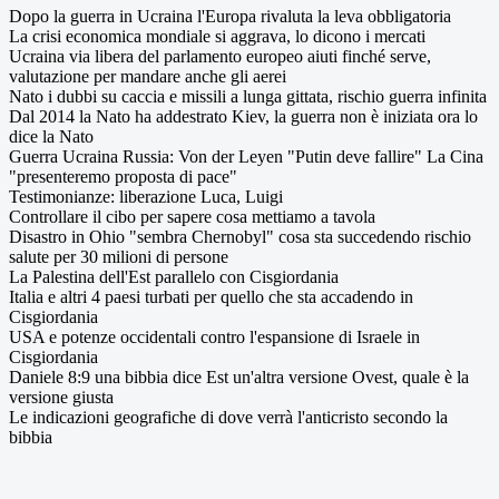
Dopo la guerra in Ucraina l'Europa rivaluta la leva obbligatoria
La crisi economica mondiale si aggrava, lo dicono i mercati
Ucraina via libera del parlamento europeo aiuti finché serve,
valutazione per mandare anche gli aerei
Nato i dubbi su caccia e missili a lunga gittata, rischio guerra infinita
Dal 2014 la Nato ha addestrato Kiev, la guerra non è iniziata ora lo
dice la Nato
Guerra Ucraina Russia: Von der Leyen "Putin deve fallire" La Cina
"presenteremo proposta di pace"
Testimonianze: liberazione Luca, Luigi
Controllare il cibo per sapere cosa mettiamo a tavola
Disastro in Ohio "sembra Chernobyl" cosa sta succedendo rischio
salute per 30 milioni di persone
La Palestina dell'Est parallelo con Cisgiordania
Italia e altri 4 paesi turbati per quello che sta accadendo in
Cisgiordania
USA e potenze occidentali contro l'espansione di Israele in
Cisgiordania
Daniele 8:9 una bibbia dice Est un'altra versione Ovest, quale è la
versione giusta
Le indicazioni geografiche di dove verrà l'anticristo secondo la
bibbia