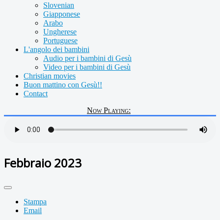
Slovenian
Giapponese
Arabo
Ungherese
Portuguese
L'angolo dei bambini
Audio per i bambini di Gesù
Video per i bambini di Gesù
Christian movies
Buon mattino con Gesù!!
Contact
Now Playing:
Febbraio 2023
Stampa
Email