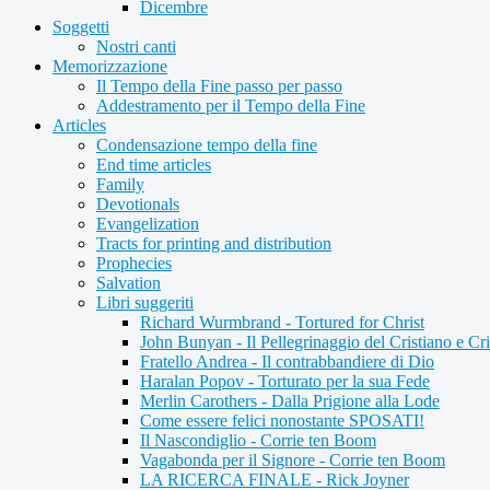
Dicembre
Soggetti
Nostri canti
Memorizzazione
Il Tempo della Fine passo per passo
Addestramento per il Tempo della Fine
Articles
Condensazione tempo della fine
End time articles
Family
Devotionals
Evangelization
Tracts for printing and distribution
Prophecies
Salvation
Libri suggeriti
Richard Wurmbrand - Tortured for Christ
John Bunyan - Il Pellegrinaggio del Cristiano e Cri
Fratello Andrea - Il contrabbandiere di Dio
Haralan Popov - Torturato per la sua Fede
Merlin Carothers - Dalla Prigione alla Lode
Come essere felici nonostante SPOSATI!
Il Nascondiglio - Corrie ten Boom
Vagabonda per il Signore - Corrie ten Boom
LA RICERCA FINALE - Rick Joyner