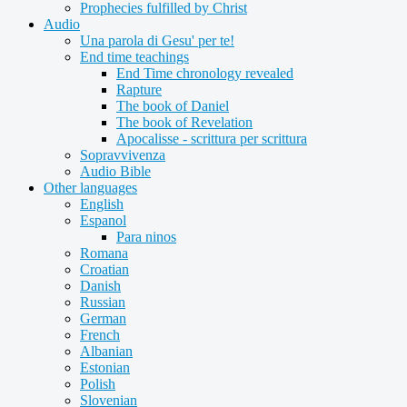
Prophecies fulfilled by Christ
Audio
Una parola di Gesu' per te!
End time teachings
End Time chronology revealed
Rapture
The book of Daniel
The book of Revelation
Apocalisse - scrittura per scrittura
Sopravvivenza
Audio Bible
Other languages
English
Espanol
Para ninos
Romana
Croatian
Danish
Russian
German
French
Albanian
Estonian
Polish
Slovenian