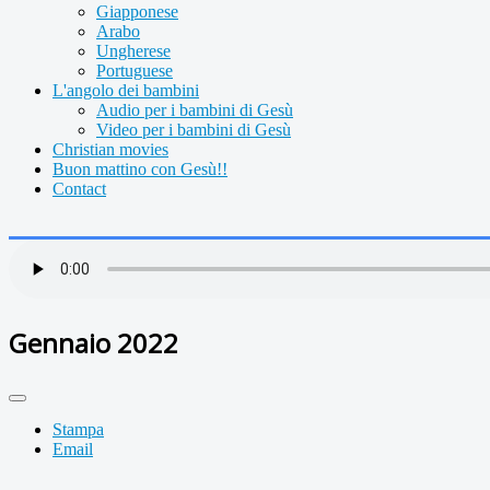
Giapponese
Arabo
Ungherese
Portuguese
L'angolo dei bambini
Audio per i bambini di Gesù
Video per i bambini di Gesù
Christian movies
Buon mattino con Gesù!!
Contact
Gennaio 2022
Stampa
Email