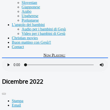
Slovenian
Giapponese
Arabo
Ungherese
Portuguese
L'angolo dei bambini
Audio per i bambini di Gesù
Video per i bambini di Gesù
Christian movies
Buon mattino con Gesù!!
Contact
Now Playing:
Dicembre 2022
Stampa
Email