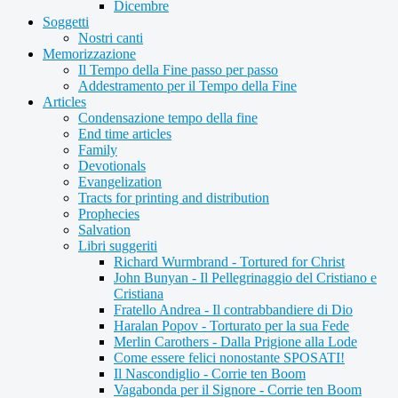
Dicembre
Soggetti
Nostri canti
Memorizzazione
Il Tempo della Fine passo per passo
Addestramento per il Tempo della Fine
Articles
Condensazione tempo della fine
End time articles
Family
Devotionals
Evangelization
Tracts for printing and distribution
Prophecies
Salvation
Libri suggeriti
Richard Wurmbrand - Tortured for Christ
John Bunyan - Il Pellegrinaggio del Cristiano e
Cristiana
Fratello Andrea - Il contrabbandiere di Dio
Haralan Popov - Torturato per la sua Fede
Merlin Carothers - Dalla Prigione alla Lode
Come essere felici nonostante SPOSATI!
Il Nascondiglio - Corrie ten Boom
Vagabonda per il Signore - Corrie ten Boom