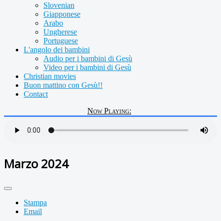
Slovenian
Giapponese
Arabo
Ungherese
Portuguese
L'angolo dei bambini
Audio per i bambini di Gesù
Video per i bambini di Gesù
Christian movies
Buon mattino con Gesù!!
Contact
Now Playing:
Marzo 2024
Stampa
Email