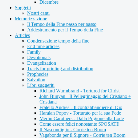
Dicembre
Soggetti
Nostri canti
Memorizzazione
Il Tempo della Fine passo per passo
Addestramento per il Tempo della Fine
Articles
Condensazione tempo della fine
End time articles
Family
Devotionals
Evangelization
Tracts for printing and distribution
Prophecies
Salvation
Libri suggeriti
Richard Wurmbrand - Tortured for Christ
John Bunyan - Il Pellegrinaggio del Cristiano e
Cristiana
Fratello Andrea - Il contrabbandiere di Dio
Haralan Popov - Torturato per la sua Fede
Merlin Carothers - Dalla Prigione alla Lode
Come essere felici nonostante SPOSATI!
Il Nascondiglio - Corrie ten Boom
Vagabonda per il Signore - Corrie ten Boom