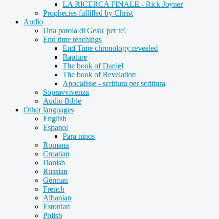
LA RICERCA FINALE - Rick Joyner
Prophecies fulfilled by Christ
Audio
Una parola di Gesu' per te!
End time teachings
End Time chronology revealed
Rapture
The book of Daniel
The book of Revelation
Apocalisse - scrittura per scrittura
Sopravvivenza
Audio Bible
Other languages
English
Espanol
Para ninos
Romana
Croatian
Danish
Russian
German
French
Albanian
Estonian
Polish