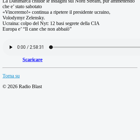
La Danimarca chiude le indagini sul Nord Stream, pur ammettendo
che e’ stato sabotato
«Vinceremo!» continua a ripetere il presidente ucraino,
Volodymyr Zelensky.
Ucraina: colpo del Nyt: 12 basi segrete della CIA
Europa e’ “Il cane che non abbaiò”
Scaricare
Torna su
© 2026 Radio Blast