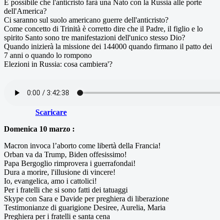
E possibile che l'anticristo farà una Nato con la Russia alle porte
dell'America?
Ci saranno sul suolo americano guerre dell'anticristo?
Come concetto di Trinità è corretto dire che il Padre, il figlio e lo
spirito Santo sono tre manifestazioni dell'unico stesso Dio?
Quando inizierà la missione dei 144000 quando firmano il patto dei
7 anni o quando lo rompono
Elezioni in Russia: cosa cambiera'?
Scaricare
Domenica 10 marzo :
Macron invoca l’aborto come libertà della Francia!
Orban va da Trump, Biden offesissimo!
Papa Bergoglio rimprovera i guerrafondai!
Dura a morire, l'illusione di vincere!
Io, evangelica, amo i cattolici!
Per i fratelli che si sono fatti dei tatuaggi
Skype con Sara e Davide per preghiera di liberazione
Testimonianze di guarigione Desiree, Aurelia, Maria
Preghiera per i fratelli e santa cena