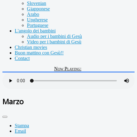
Slovenian
Giapponese
Arabo
Ungherese
Portuguese
L'angolo dei bambini
Audio per i bambini di Gesù
Video per i bambini di Gesù
Christian movies
Buon mattino con Gesù!!
Contact
Now Playing:
Marzo
Stampa
Email