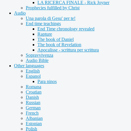
LA RICERCA FINALE - Rick Joyner
Prophecies fulfilled by Christ
Audio
Una parola di Gesu' per te!
End time teachings
End Time chronology revealed
Rapture
The book of Daniel
The book of Revelation
Apocalisse - scrittura per scrittura
Sopravvivenza
Audio Bible
Other languages
English
Espanol
Para ninos
Romana
Croatian
Danish
Russian
German
French
Albanian
Estonian
Polish