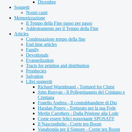
Dicembre
Soggetti
Nostri canti
Memorizzazione
Il Tempo della Fine passo per passo
Addestramento per il Tempo della Fine
Articles
Condensazione tempo della fine
End time articles
Family
Devotionals
Evangelization
Tracts for printing and distribution
Prophecies
Salvation
Libri suggeriti
Richard Wurmbrand - Tortured for Christ
John Bunyan - Il Pellegrinaggio del Cristiano e
Cristiana
Fratello Andrea - Il contrabbandiere di Dio
Haralan Popov - Torturato per la sua Fede
Merlin Carothers - Dalla Prigione alla Lode
Come essere felici nonostante SPOSATI!
Il Nascondiglio - Corrie ten Boom
Vagabonda per il Signore - Corrie ten Boom