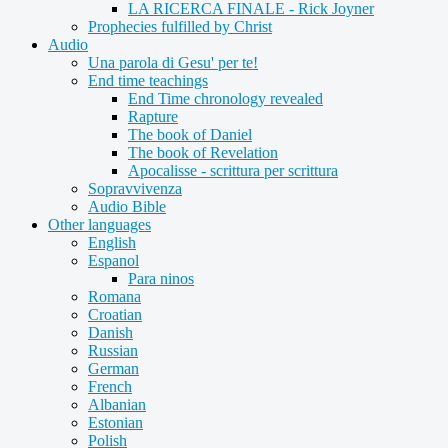
LA RICERCA FINALE - Rick Joyner
Prophecies fulfilled by Christ
Audio
Una parola di Gesu' per te!
End time teachings
End Time chronology revealed
Rapture
The book of Daniel
The book of Revelation
Apocalisse - scrittura per scrittura
Sopravvivenza
Audio Bible
Other languages
English
Espanol
Para ninos
Romana
Croatian
Danish
Russian
German
French
Albanian
Estonian
Polish