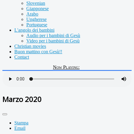
Slovenian
Giapponese
Arabo
Ungherese
Portuguese
L'angolo dei bambini
Audio per i bambini di Gesù
Video per i bambini di Gesù
Christian movies
Buon mattino con Gesù!!
Contact
Now Playing:
Marzo 2020
Stampa
Email