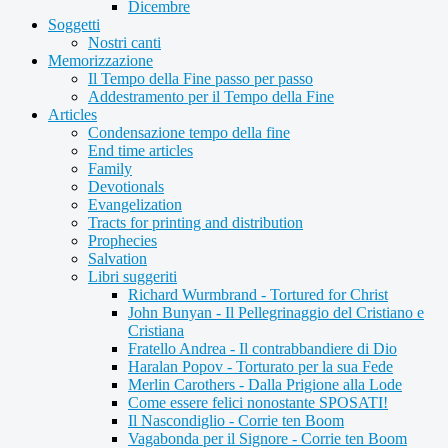
Dicembre
Soggetti
Nostri canti
Memorizzazione
Il Tempo della Fine passo per passo
Addestramento per il Tempo della Fine
Articles
Condensazione tempo della fine
End time articles
Family
Devotionals
Evangelization
Tracts for printing and distribution
Prophecies
Salvation
Libri suggeriti
Richard Wurmbrand - Tortured for Christ
John Bunyan - Il Pellegrinaggio del Cristiano e
Cristiana
Fratello Andrea - Il contrabbandiere di Dio
Haralan Popov - Torturato per la sua Fede
Merlin Carothers - Dalla Prigione alla Lode
Come essere felici nonostante SPOSATI!
Il Nascondiglio - Corrie ten Boom
Vagabonda per il Signore - Corrie ten Boom