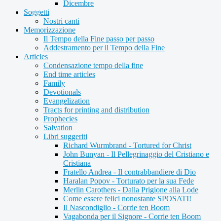
Dicembre
Soggetti
Nostri canti
Memorizzazione
Il Tempo della Fine passo per passo
Addestramento per il Tempo della Fine
Articles
Condensazione tempo della fine
End time articles
Family
Devotionals
Evangelization
Tracts for printing and distribution
Prophecies
Salvation
Libri suggeriti
Richard Wurmbrand - Tortured for Christ
John Bunyan - Il Pellegrinaggio del Cristiano e
Cristiana
Fratello Andrea - Il contrabbandiere di Dio
Haralan Popov - Torturato per la sua Fede
Merlin Carothers - Dalla Prigione alla Lode
Come essere felici nonostante SPOSATI!
Il Nascondiglio - Corrie ten Boom
Vagabonda per il Signore - Corrie ten Boom