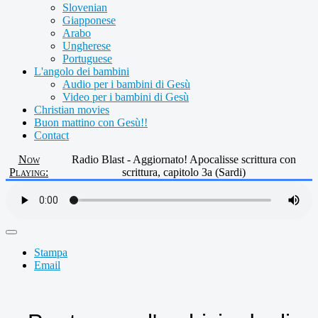
Slovenian
Giapponese
Arabo
Ungherese
Portuguese
L'angolo dei bambini
Audio per i bambini di Gesù
Video per i bambini di Gesù
Christian movies
Buon mattino con Gesù!!
Contact
Now
Radio Blast - Aggiornato! Apocalisse scrittura con
Playing:
scrittura, capitolo 3a (Sardi)
Stampa
Email