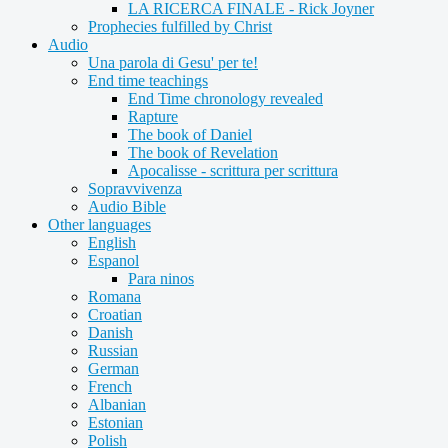
LA RICERCA FINALE - Rick Joyner
Prophecies fulfilled by Christ
Audio
Una parola di Gesu' per te!
End time teachings
End Time chronology revealed
Rapture
The book of Daniel
The book of Revelation
Apocalisse - scrittura per scrittura
Sopravvivenza
Audio Bible
Other languages
English
Espanol
Para ninos
Romana
Croatian
Danish
Russian
German
French
Albanian
Estonian
Polish