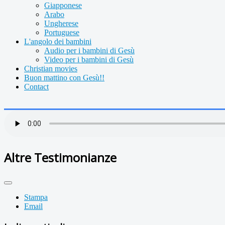
Giapponese
Arabo
Ungherese
Portuguese
L'angolo dei bambini
Audio per i bambini di Gesù
Video per i bambini di Gesù
Christian movies
Buon mattino con Gesù!!
Contact
Altre Testimonianze
Stampa
Email