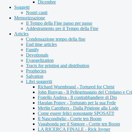
Dicembre
Soggetti
Nostri canti
Memorizzazione
Il Tempo della Fine passo per passo
Addestramento per il Tempo della Fine
Articles
Condensazione tempo della fine
End time articles
Family
Devotionals
Evangelization
Tracts for printing and distribution
Prophecies
Salvation
Libri suggeriti
Richard Wurmbrand - Tortured for Christ
John Bunyan - Il Pellegrinaggio del Cristiano e Cri
Fratello Andrea - Il contrabbandiere di Dio
Haralan Popov - Torturato per la sua Fede
Merlin Carothers - Dalla Prigione alla Lode
Come essere felici nonostante SPOSATI!
Il Nascondiglio - Corrie ten Boom
Vagabonda per il Signore - Corrie ten Boom
LA RICERCA FINALE - Rick Joyner