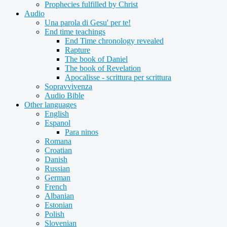
Prophecies fulfilled by Christ
Audio
Una parola di Gesu' per te!
End time teachings
End Time chronology revealed
Rapture
The book of Daniel
The book of Revelation
Apocalisse - scrittura per scrittura
Sopravvivenza
Audio Bible
Other languages
English
Espanol
Para ninos
Romana
Croatian
Danish
Russian
German
French
Albanian
Estonian
Polish
Slovenian