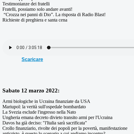
Testimonianze dei fratelli
Fratelli, possiamo solo andare avanti!
“Crozza nei panni di Dio”. La risposta di Radio Blast!
Richieste di preghiera e santa cena
Scaricare
Sabato 12 marzo 2022:
Armi biologiche in Ucraina finanziate da USA
Mariupol: la verità sull'ospedale bombardato
La Svezia esclude l'ingresso nella Nato
Ungheria emana decreto divieto transito armi per l'Ucraina
Davos ha già deciso: "l'Italia sarà sacrificata"
Crollo finanziario, rivolte dei popoli per la povertà, manifestazione
anticristo, è questo lo scenario a cui andiamo incontro?