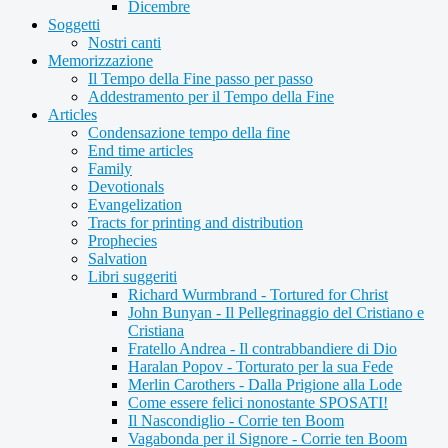
Dicembre
Soggetti
Nostri canti
Memorizzazione
Il Tempo della Fine passo per passo
Addestramento per il Tempo della Fine
Articles
Condensazione tempo della fine
End time articles
Family
Devotionals
Evangelization
Tracts for printing and distribution
Prophecies
Salvation
Libri suggeriti
Richard Wurmbrand - Tortured for Christ
John Bunyan - Il Pellegrinaggio del Cristiano e
Cristiana
Fratello Andrea - Il contrabbandiere di Dio
Haralan Popov - Torturato per la sua Fede
Merlin Carothers - Dalla Prigione alla Lode
Come essere felici nonostante SPOSATI!
Il Nascondiglio - Corrie ten Boom
Vagabonda per il Signore - Corrie ten Boom