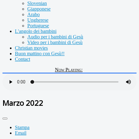
Slovenian
Giapponese
Arabo
Ungherese
Portuguese
L'angolo dei bambini
Audio per i bambini di Gesù
Video per i bambini di Gesù
Christian movies
Buon mattino con Gesù!!
Contact
Now Playing:
Marzo 2022
Stampa
Email