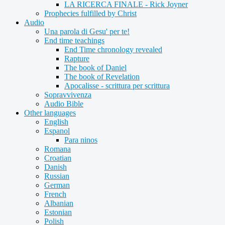
LA RICERCA FINALE - Rick Joyner
Prophecies fulfilled by Christ
Audio
Una parola di Gesu' per te!
End time teachings
End Time chronology revealed
Rapture
The book of Daniel
The book of Revelation
Apocalisse - scrittura per scrittura
Sopravvivenza
Audio Bible
Other languages
English
Espanol
Para ninos
Romana
Croatian
Danish
Russian
German
French
Albanian
Estonian
Polish