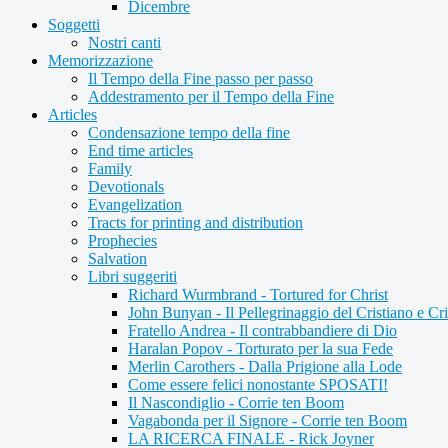
Dicembre
Soggetti
Nostri canti
Memorizzazione
Il Tempo della Fine passo per passo
Addestramento per il Tempo della Fine
Articles
Condensazione tempo della fine
End time articles
Family
Devotionals
Evangelization
Tracts for printing and distribution
Prophecies
Salvation
Libri suggeriti
Richard Wurmbrand - Tortured for Christ
John Bunyan - Il Pellegrinaggio del Cristiano e Cri
Fratello Andrea - Il contrabbandiere di Dio
Haralan Popov - Torturato per la sua Fede
Merlin Carothers - Dalla Prigione alla Lode
Come essere felici nonostante SPOSATI!
Il Nascondiglio - Corrie ten Boom
Vagabonda per il Signore - Corrie ten Boom
LA RICERCA FINALE - Rick Joyner