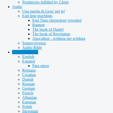
Prophecies fulfilled by Christ
Audio
Una parola di Gesu' per te!
End time teachings
End Time chronology revealed
Rapture
The book of Daniel
The book of Revelation
Apocalisse - scrittura per scrittura
Sopravvivenza
Audio Bible
Other languages
English
Espanol
Para ninos
Romana
Croatian
Danish
Russian
German
French
Albanian
Estonian
Polish
Slovenian