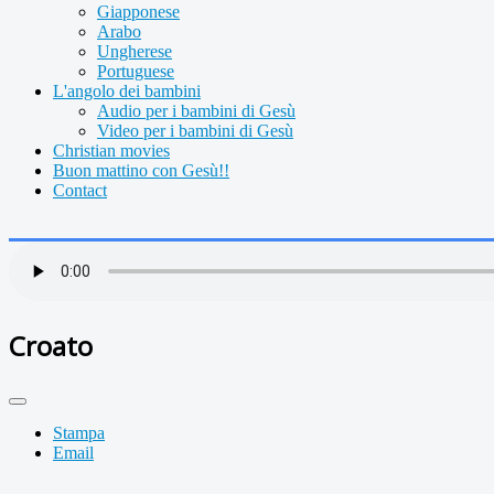
Giapponese
Arabo
Ungherese
Portuguese
L'angolo dei bambini
Audio per i bambini di Gesù
Video per i bambini di Gesù
Christian movies
Buon mattino con Gesù!!
Contact
Croato
Stampa
Email