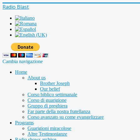
Radio Blast
Cambia navigazione
Home
About us
Brother Joseph
Our belief
Corso biblico settimanale
Corso di guarigione
Gruppo di preghiera
Far parte della nostra fratellanza
Corso avanzato su come evangelizzare
Programs
Guarigioni miracolose
Altre Testimonianze
Radio shows archive