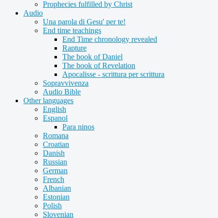
Prophecies fulfilled by Christ
Audio
Una parola di Gesu' per te!
End time teachings
End Time chronology revealed
Rapture
The book of Daniel
The book of Revelation
Apocalisse - scrittura per scrittura
Sopravvivenza
Audio Bible
Other languages
English
Espanol
Para ninos
Romana
Croatian
Danish
Russian
German
French
Albanian
Estonian
Polish
Slovenian