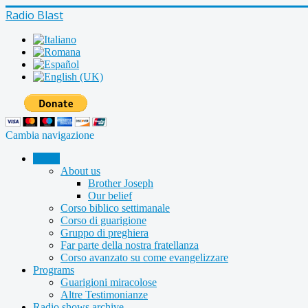
Radio Blast
Cambia navigazione
Home
About us
Brother Joseph
Our belief
Corso biblico settimanale
Corso di guarigione
Gruppo di preghiera
Far parte della nostra fratellanza
Corso avanzato su come evangelizzare
Programs
Guarigioni miracolose
Altre Testimonianze
Radio shows archive