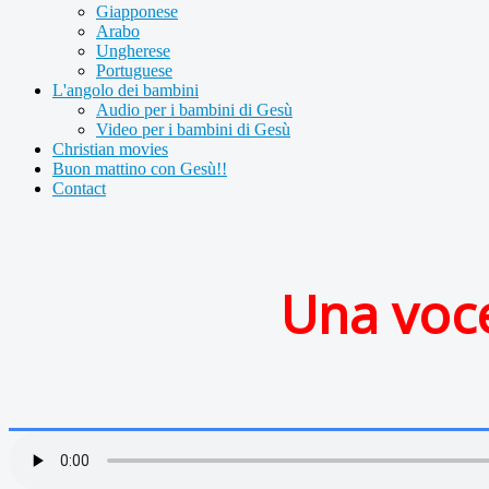
Giapponese
Arabo
Ungherese
Portuguese
L'angolo dei bambini
Audio per i bambini di Gesù
Video per i bambini di Gesù
Christian movies
Buon mattino con Gesù!!
Contact
Una voce