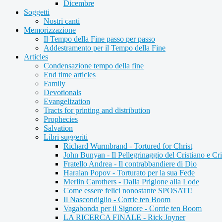
Dicembre
Soggetti
Nostri canti
Memorizzazione
Il Tempo della Fine passo per passo
Addestramento per il Tempo della Fine
Articles
Condensazione tempo della fine
End time articles
Family
Devotionals
Evangelization
Tracts for printing and distribution
Prophecies
Salvation
Libri suggeriti
Richard Wurmbrand - Tortured for Christ
John Bunyan - Il Pellegrinaggio del Cristiano e Cri
Fratello Andrea - Il contrabbandiere di Dio
Haralan Popov - Torturato per la sua Fede
Merlin Carothers - Dalla Prigione alla Lode
Come essere felici nonostante SPOSATI!
Il Nascondiglio - Corrie ten Boom
Vagabonda per il Signore - Corrie ten Boom
LA RICERCA FINALE - Rick Joyner